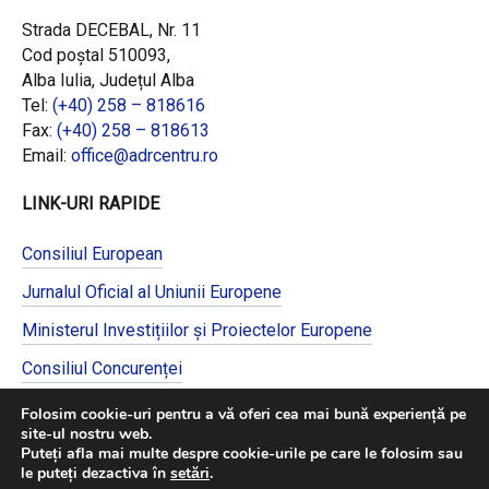
Strada DECEBAL, Nr. 11
Cod poștal 510093,
Alba Iulia, Județul Alba
Tel:
(+40) 258 – 818616
Fax:
(+40) 258 – 818613
Email:
office@adrcentru.ro
LINK-URI RAPIDE
Consiliul European
Jurnalul Oficial al Uniunii Europene
Ministerul Investițiilor și Proiectelor Europene
Consiliul Concurenței
Pentru informații detaliate despre celelalte
Folosim cookie-uri pentru a vă oferi cea mai bună experiență pe
programe cofinanțate de Uniunea Europeană,
site-ul nostru web.
vă invităm să vizitați
https://mfe.gov.ro/
Puteți afla mai multe despre cookie-urile pe care le folosim sau
le puteți dezactiva în
setări
.