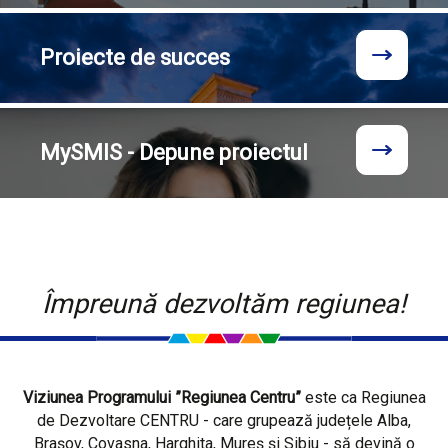
Proiecte
de succes
MySMIS - Depune proiectul
Împreună dezvoltăm regiunea!
Viziunea Programului ”Regiunea Centru”
este ca Regiunea
de Dezvoltare CENTRU - care grupează județele Alba,
Brașov, Covasna, Harghita, Mureș și Sibiu - să devină o