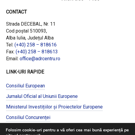
CONTACT
Strada DECEBAL, Nr. 11
Cod poștal 510093,
Alba Iulia, Județul Alba
Tel:
(+40) 258 – 818616
Fax:
(+40) 258 – 818613
Email:
office@adrcentru.ro
LINK-URI RAPIDE
Consiliul European
Jurnalul Oficial al Uniunii Europene
Ministerul Investițiilor și Proiectelor Europene
Consiliul Concurenței
Pentru informații detaliate despre celelalte
Folosim cookie-uri pentru a vă oferi cea mai bună experiență pe
programe cofinanțate de Uniunea Europeană,