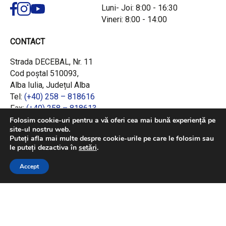
Luni- Joi: 8:00 - 16:30
Vineri: 8:00 - 14:00
CONTACT
Strada DECEBAL, Nr. 11
Cod poștal 510093,
Alba Iulia, Județul Alba
Tel:
(+40) 258 – 818616
Fax:
(+40) 258 – 818613
Email:
office@adrcentru.ro
Folosim cookie-uri pentru a vă oferi cea mai bună experiență pe
site-ul nostru web.
Puteți afla mai multe despre cookie-urile pe care le folosim sau
LINK-URI RAPIDE
le puteți dezactiva în
setări
.
Consiliul European
Accept
Jurnalul Oficial al Uniunii Europene
Ministerul Investițiilor și Proiectelor Europene
Consiliul Concurenței