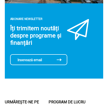
ABONARE NEWSLETTER
Îți trimitem noutăți
despre programe și
finanțări
URMĂREȘTE-NE PE
PROGRAM DE LUCRU