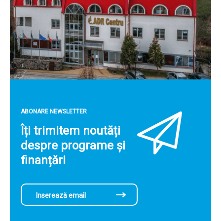
ABONARE NEWSLETTER
Îți trimitem noutăți
despre programe și
finanțări