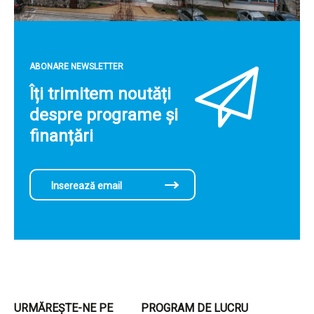
ABONARE NEWSLETTER
Îți trimitem noutăți
despre programe și
finanțări
URMĂREȘTE-NE PE
PROGRAM DE LUCRU