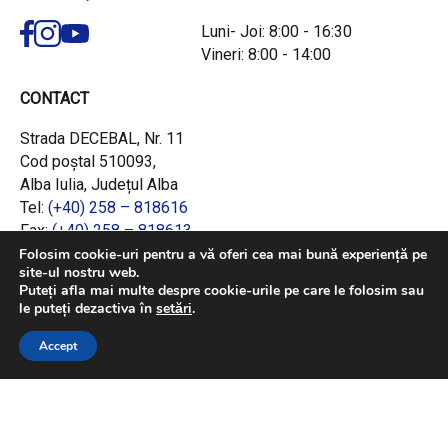
Luni- Joi: 8:00 - 16:30
Vineri: 8:00 - 14:00
CONTACT
Strada DECEBAL, Nr. 11
Cod poștal 510093,
Alba Iulia, Județul Alba
Tel:
(+40) 258 – 818616
Fax:
(+40) 258 – 818613
Email:
office@adrcentru.ro
Folosim cookie-uri pentru a vă oferi cea mai bună experiență pe
site-ul nostru web.
Puteți afla mai multe despre cookie-urile pe care le folosim sau
LINK-URI RAPIDE
le puteți dezactiva în
setări
.
Consiliul European
Accept
Jurnalul Oficial al Uniunii Europene
Ministerul Investițiilor și Proiectelor Europene