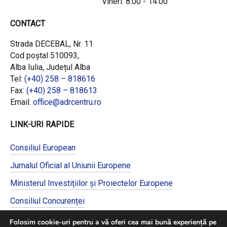
Vineri: 8:00 - 14:00
CONTACT
Strada DECEBAL, Nr. 11
Cod poștal 510093,
Alba Iulia, Județul Alba
Tel:
(+40) 258 – 818616
Fax:
(+40) 258 – 818613
Email:
office@adrcentru.ro
LINK-URI RAPIDE
Consiliul European
Jurnalul Oficial al Uniunii Europene
Ministerul Investițiilor și Proiectelor Europene
Consiliul Concurenței
Pentru informații detaliate despre celelalte
Folosim cookie-uri pentru a vă oferi cea mai bună experiență pe