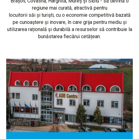
Brașov, Covasna, Harghita, Mureș și Sibiu - să devină o
regiune mai curată, atractivă pentru
locuitorii săi și turiști, cu o economie competitivă bazată
pe cunoaștere și inovare, în care grija pentru mediu și
utilizarea rațională și durabilă a resurselor să contribuie la
bunăstarea fiecărui cetățean.