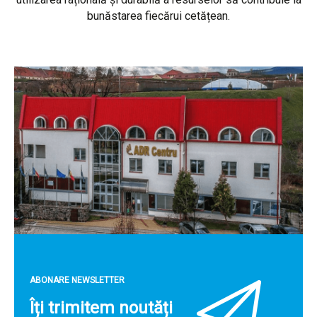
bunăstarea fiecărui cetățean.
ABONARE NEWSLETTER
Îți trimitem noutăți