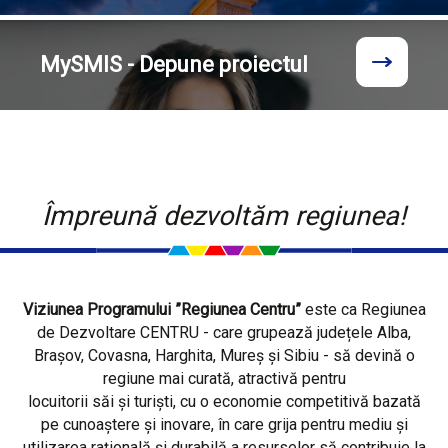
MySMIS - Depune proiectul
Împreună dezvoltăm regiunea!
Viziunea Programului ”Regiunea Centru”
este ca Regiunea
de Dezvoltare CENTRU - care grupează județele Alba,
Brașov, Covasna, Harghita, Mureș și Sibiu - să devină o
regiune mai curată, atractivă pentru
locuitorii săi și turiști, cu o economie competitivă bazată
pe cunoaștere și inovare, în care grija pentru mediu și
utilizarea rațională și durabilă a resurselor să contribuie la