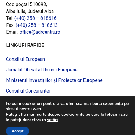
Cod poștal 510093,
Alba Iulia, Județul Alba
Tel:
(+40) 258 – 818616
Fax:
(+40) 258 – 818613
Email:
office@adrcentru.ro
LINK-URI RAPIDE
Consiliul European
Jurnalul Oficial al Uniunii Europene
Ministerul Investițiilor și Proiectelor Europene
Consiliul Concurenței
Pentru informații detaliate despre celelalte
Folosim cookie-uri pentru a vă oferi cea mai bună experiență pe
programe cofinanțate de Uniunea Europeană,
site-ul nostru web.
vă invităm să vizitați
https://mfe.gov.ro/
Puteți afla mai multe despre cookie-urile pe care le folosim sau
le puteți dezactiva în
setări
.
Accept