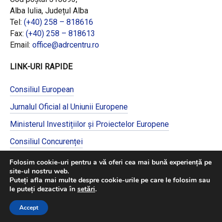
Alba Iulia, Județul Alba
Tel:
(+40) 258 – 818616
Fax:
(+40) 258 – 818613
Email:
office@adrcentru.ro
LINK-URI RAPIDE
Consiliul European
Jurnalul Oficial al Uniunii Europene
Ministerul Investițiilor și Proiectelor Europene
Consiliul Concurenței
Pentru informații detaliate despre celelalte
Folosim cookie-uri pentru a vă oferi cea mai bună experiență pe
programe cofinanțate de Uniunea Europeană,
site-ul nostru web.
vă invităm să vizitați
https://mfe.gov.ro/
Puteți afla mai multe despre cookie-urile pe care le folosim sau
le puteți dezactiva în
setări
.
Accept