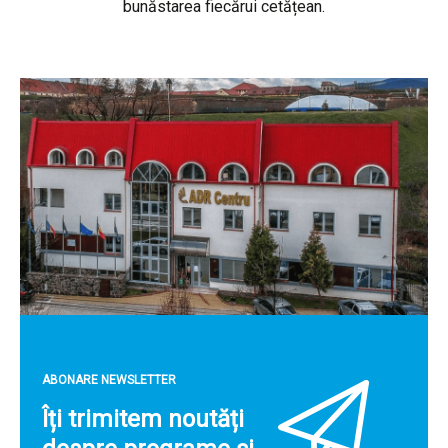
bunăstarea fiecărui cetățean.
ABONARE NEWSLETTER
Îți trimitem noutăți