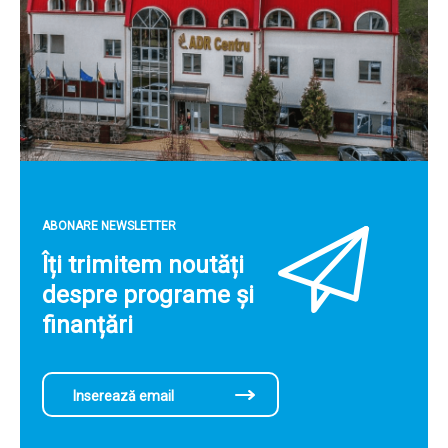
ABONARE NEWSLETTER
Îți trimitem noutăți
despre programe și
finanțări