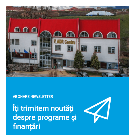
ABONARE NEWSLETTER
Îți trimitem noutăți
despre programe și
finanțări