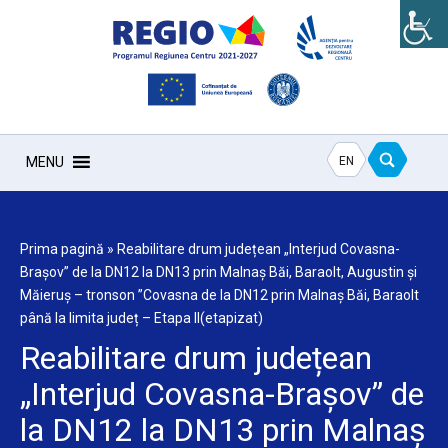
EN
MENU
Prima pagină
»
Reabilitare drum județean „Interjud Covasna-
Brașov” de la DN12 la DN13 prin Malnaș Băi, Baraolt, Augustin și
Măieruș – tronson ”Covasna de la DN12 prin Malnaș Băi, Baraolt
până la limita județ – Etapa II(etapizat)
Reabilitare drum județean
„Interjud Covasna-Brașov” de
la DN12 la DN13 prin Malnaș