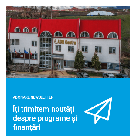
ABONARE NEWSLETTER
Îți trimitem noutăți
despre programe și
finanțări