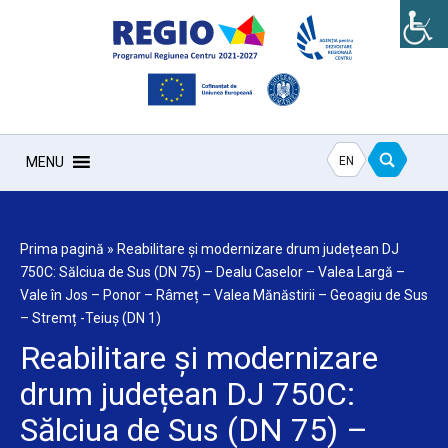
EN
MENU
Prima pagină
»
Reabilitare și modernizare drum județean DJ
750C: Sălciua de Sus (DN 75) – Dealu Caselor – Valea Largă –
Vale în Jos – Ponor – Râmeț – Valea Mănăstirii – Geoagiu de Sus
– Stremț -Teiuș (DN 1)
Reabilitare și modernizare
drum județean DJ 750C:
Sălciua de Sus (DN 75) –