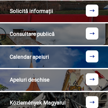
Solicită
informații
Consultare
publică
Calendar
apeluri
Apeluri
deschise
Közlemények
Magyarul