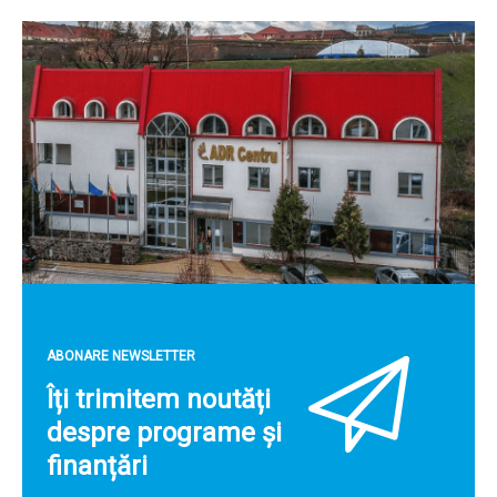
ABONARE NEWSLETTER
Îți trimitem noutăți
despre programe și
finanțări