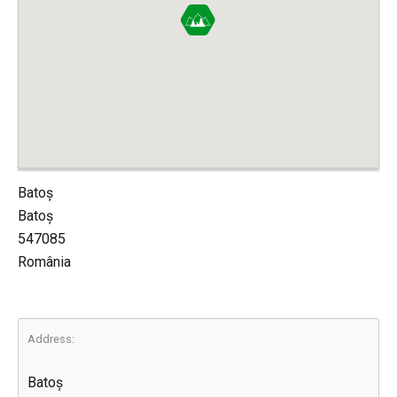
Batoş
Batoş
547085
România
Address:
Batoş