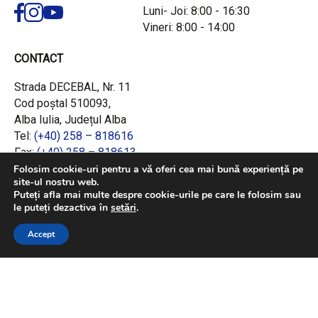
Luni- Joi: 8:00 - 16:30
Vineri: 8:00 - 14:00
CONTACT
Strada DECEBAL, Nr. 11
Cod poștal 510093,
Alba Iulia, Județul Alba
Tel:
(+40) 258 – 818616
Fax:
(+40) 258 – 818613
Email:
office@adrcentru.ro
Folosim cookie-uri pentru a vă oferi cea mai bună experiență pe
site-ul nostru web.
Puteți afla mai multe despre cookie-urile pe care le folosim sau
LINK-URI RAPIDE
le puteți dezactiva în
setări
.
Consiliul European
Accept
Jurnalul Oficial al Uniunii Europene
Ministerul Investițiilor și Proiectelor Europene
Consiliul Concurenței