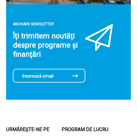
ABONARE NEWSLETTER
Îți trimitem noutăți
despre programe și
finanțări
URMĂREȘTE-NE PE
PROGRAM DE LUCRU