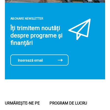
ABONARE NEWSLETTER
Îți trimitem noutăți
despre programe și
finanțări
URMĂREȘTE-NE PE
PROGRAM DE LUCRU