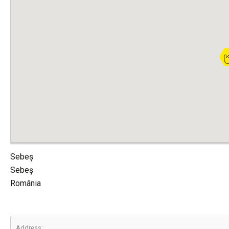
Sebeș
Sebeș
România
Address: