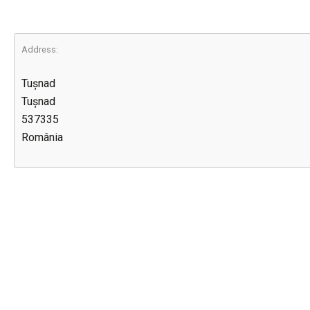
Address:
Tușnad
Tușnad
537335
România