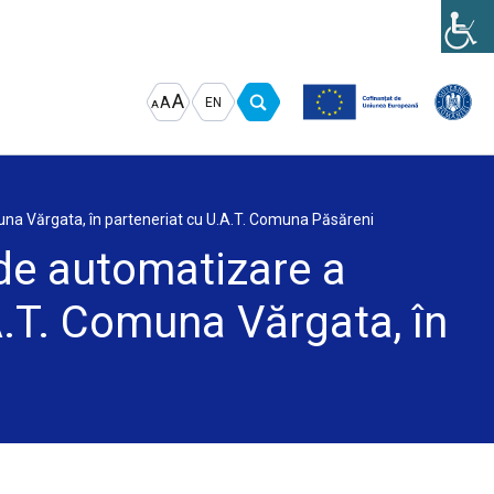
Increase
Decrease
Reset
A
A
EN
A
font
font
font
size.
size.
size.
muna Vărgata, în parteneriat cu U.A.T. Comuna Păsăreni
 de automatizare a
A.T. Comuna Vărgata, în