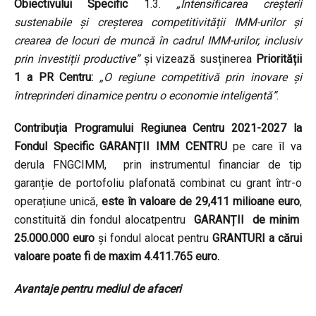
Obiectivului Specific
1.3.
„Intensificarea creșterii
sustenabile și creșterea competitivității IMM-urilor și
crearea de locuri de muncă în cadrul IMM-urilor, inclusiv
prin investiții productive”
și vizează susținerea
Priorității
1 a PR Centru:
„O regiune competitivă prin inovare și
întreprinderi dinamice pentru o economie inteligentă”
.
Contribuția Programului Regiunea Centru 2021-2027 la
Fondul Specific GARANȚII IMM CENTRU
pe care îl va
derula FNGCIMM, prin instrumentul financiar de tip
garanție de portofoliu plafonată combinat cu grant într-o
operațiune unică,
este în valoare de
29,411 milioane euro
,
constituită din fondul alocatpentru
GARANȚII de minim
25.000.000 euro
și fondul alocat pentru
GRANTURI a cărui
valoare poate fi de maxim 4.411.765 euro.
Avantaje pentru mediul de afaceri