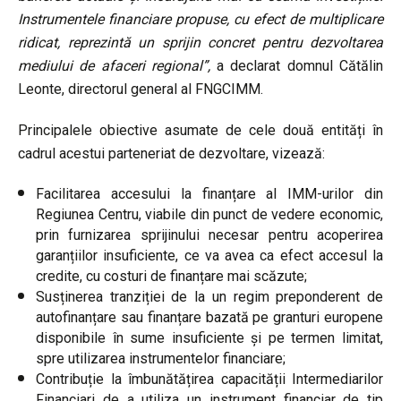
Instrumentele financiare propuse, cu efect de multiplicare
ridicat, reprezintă un sprijin concret pentru dezvoltarea
mediului de afaceri regional”,
a declarat domnul Cătălin
Leonte, directorul general al FNGCIMM.
Principalele obiective asumate de cele două entități în
cadrul acestui parteneriat de dezvoltare, vizează:
Facilitarea accesului la finanțare al IMM-urilor din
Regiunea Centru, viabile din punct de vedere economic,
prin furnizarea sprijinului necesar pentru acoperirea
garanțiilor insuficiente, ce va avea ca efect accesul la
credite, cu costuri de finanțare mai scăzute;
Susținerea tranziției de la un regim preponderent de
autofinanțare sau finanțare bazată pe granturi europene
disponibile în sume insuficiente și pe termen limitat,
spre utilizarea instrumentelor financiare;
Contribuție la îmbunătățirea capacității Intermediarilor
Financiari de a utiliza un instrument financiar de tip