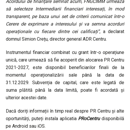
Acordului de finanțare semnat acum, FNGCIMM urmează
să selecteze Intermediarii financiari interesați, în mod
transparent, pe baza unui set de criterii comunicat într-o
Cerere de exprimare a interesului și va semna acorduri
operaționale cu fiecare dintre cei calificați”
, a declarat
domnul Simion Crețu, director general ADR Centru.
Instrumentul financiar combinat cu grant într-o operațiune
unică, care urmează să fie acoperit din alocarea PR Centru
2021-2027, este disponibil beneficiarilor finali de la
momentul operaționalizării sale până la data de
31.12.2029. Subvenția de capital, care este legată de
suma plătită până la data limită, poate fi acordată și
ulterior acestei date.
Dacă doriți informații în timp real despre PR Centru și alte
oportunități, puteți instala aplicatia
PRoCentru
disponibilă
pe Android sau iOS.