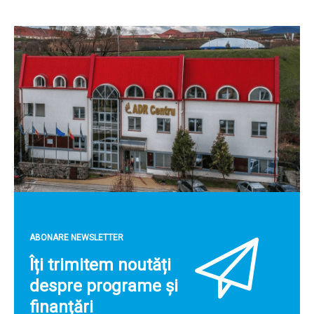
ABONARE NEWSLETTER
Îți trimitem noutăți
despre programe și
finanțări