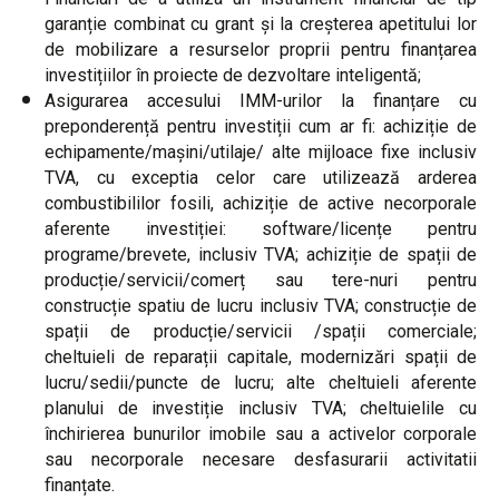
garanție combinat cu grant și la creșterea apetitului lor
de mobilizare a resurselor proprii pentru finanțarea
investițiilor în proiecte de dezvoltare inteligentă;
Asigurarea accesului IMM-urilor la finanțare cu
preponderență pentru investiții cum ar fi: achiziție de
echipamente/mașini/utilaje/ alte mijloace fixe inclusiv
TVA, cu exceptia celor care utilizează arderea
combustibililor fosili, achiziție de active necorporale
aferente investiției: software/licențe pentru
programe/brevete, inclusiv TVA; achiziție de spații de
producție/servicii/comerț sau tere-nuri pentru
construcție spatiu de lucru inclusiv TVA; construcție de
spații de producție/servicii /spații comerciale;
cheltuieli de reparații capitale, modernizări spații de
lucru/sedii/puncte de lucru; alte cheltuieli aferente
planului de investiție inclusiv TVA; cheltuielile cu
închirierea bunurilor imobile sau a activelor corporale
sau necorporale necesare desfasurarii activitatii
finanțate.