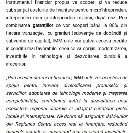
Instrumentul financiar propus va acoperi și va reduce
substanțial costurile de finanțare pentru microîntreprinderi,
întreprinderi mici și întreprinderi mijlocii, după caz. Prin
combinarea
garanțiilor
ce vor acoperi până la 80% din
fiecare tranzacție
,
cu
granturi
(subvenție de dobândă și
subvenție de capital), IMM-urile vor putea accesa credite
în condiții mai favorabile, ceea ce va sprijini modernizarea,
investițiile în tehnologie și dezvoltarea durabilă a
afacerilor.
„
Prin acest instrument financiar, IMM-urile vor beneficia de
sprijin pentru inovare, diversificarea produselor și
serviciilor, adoptarea de tehnologii moderne și creșterea
competitivității, contribuind astfel la dezvoltarea unui
ecosistem regional dinamic și adaptat cerințelor pieței
locale și internaționale. Ne dorim să asigurăm IMM-urilor
din Regiunea Centru acces real la finanțare, reducând
barierele actuale și încurajând mai cu seamă investițiile.