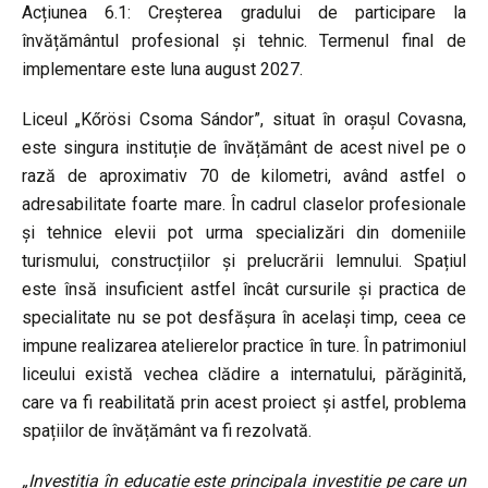
Acțiunea 6.1: Creșterea gradului de participare la
învățământul profesional și tehnic. Termenul final de
implementare este luna august 2027.
Liceul „Kőrösi Csoma Sándor”, situat în orașul Covasna,
este singura instituție de învățământ de acest nivel pe o
rază de aproximativ 70 de kilometri, având astfel o
adresabilitate foarte mare. În cadrul claselor profesionale
și tehnice elevii pot urma specializări din domeniile
turismului, construcțiilor și prelucrării lemnului. Spațiul
este însă insuficient astfel încât cursurile și practica de
specialitate nu se pot desfășura în același timp, ceea ce
impune realizarea atelierelor practice în ture. În patrimoniul
liceului există vechea clădire a internatului, părăginită,
care va fi reabilitată prin acest proiect și astfel, problema
spațiilor de învățământ va fi rezolvată.
„Investiția în educație este principala investiție pe care un