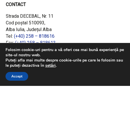
CONTACT
Strada DECEBAL, Nr. 11
Cod poștal 510093,
Alba Iulia, Județul Alba
Tel:
(+40) 258 – 818616
Fax:
(+40) 258 – 818613
Email:
office@adrcentru.ro
Folosim cookie-uri pentru a vă oferi cea mai bună experiență pe
site-ul nostru web.
Puteți afla mai multe despre cookie-urile pe care le folosim sau
LINK-URI RAPIDE
le puteți dezactiva în
setări
.
Consiliul European
Accept
Jurnalul Oficial al Uniunii Europene
Ministerul Investițiilor și Proiectelor Europene
Consiliul Concurenței
Pentru informații detaliate despre celelalte
programe cofinanțate de Uniunea Europeană,
vă invităm să vizitați
https://mfe.gov.ro/