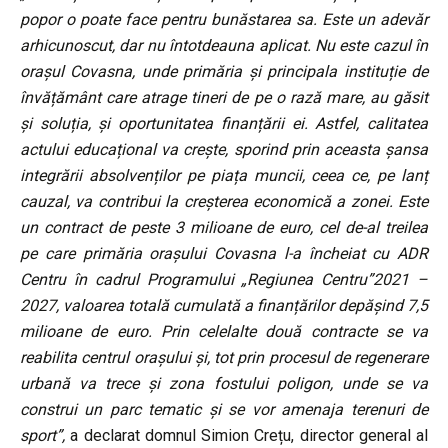
popor o poate face pentru bunăstarea sa. Este un adevăr
arhicunoscut, dar nu întotdeauna aplicat. Nu este cazul în
orașul Covasna, unde primăria și principala instituție de
învățământ care atrage tineri de pe o rază mare, au găsit
și soluția, și oportunitatea finanțării ei. Astfel, calitatea
actului educațional va crește, sporind prin aceasta șansa
integrării absolvenților pe piața muncii, ceea ce, pe lanț
cauzal, va contribui la creșterea economică a zonei. Este
un contract de peste 3 milioane de euro, cel de-al treilea
pe care primăria orașului Covasna l-a încheiat cu ADR
Centru în cadrul Programului „Regiunea Centru”2021 –
2027, valoarea totală cumulată a finanțărilor depășind 7,5
milioane de euro. Prin celelalte două contracte se va
reabilita centrul orașului și, tot prin procesul de regenerare
urbană va trece și zona fostului poligon, unde se va
construi un parc tematic și se vor amenaja terenuri de
sport”,
a declarat domnul Simion Crețu, director general al