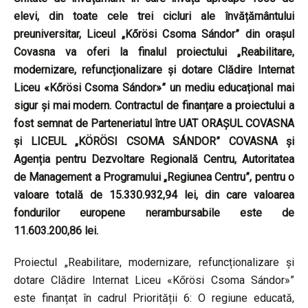
elevi, din toate cele trei cicluri ale învățământului
preuniversitar, Liceul „Kőrösi Csoma Sándor” din orașul
Covasna va oferi la finalul proiectului „Reabilitare,
modernizare, refuncționalizare și dotare Clădire Internat
Liceu «Kőrösi Csoma Sándor»” un mediu educațional mai
sigur și mai modern. Contractul de finanțare a proiectului a
fost semnat de Parteneriatul între UAT ORAŞUL COVASNA
și LICEUL „KÖRÖSI CSOMA SÁNDOR” COVASNA și
Agenția pentru Dezvoltare Regională Centru, Autoritatea
de Management a Programului „Regiunea Centru”, pentru o
valoare totală de 15.330.932,94 lei, din care valoarea
fondurilor europene nerambursabile este de
11.603.200,86 lei.
Proiectul „Reabilitare, modernizare, refuncționalizare și
dotare Clădire Internat Liceu «Kőrösi Csoma Sándor»”
este finanțat în cadrul Priorității 6: O regiune educată,