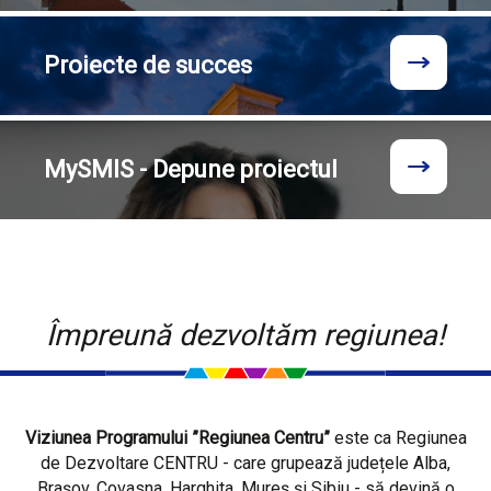
Proiecte
de succes
MySMIS - Depune proiectul
Împreună dezvoltăm regiunea!
Viziunea Programului ”Regiunea Centru”
este ca Regiunea
de Dezvoltare CENTRU - care grupează județele Alba,
Brașov, Covasna, Harghita, Mureș și Sibiu - să devină o