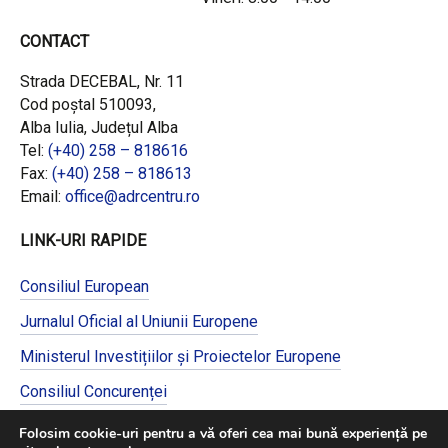
CONTACT
Strada DECEBAL, Nr. 11
Cod poștal 510093,
Alba Iulia, Județul Alba
Tel:
(+40) 258 – 818616
Fax:
(+40) 258 – 818613
Email:
office@adrcentru.ro
LINK-URI RAPIDE
Consiliul European
Jurnalul Oficial al Uniunii Europene
Ministerul Investițiilor și Proiectelor Europene
Consiliul Concurenței
Pentru informații detaliate despre celelalte
Folosim cookie-uri pentru a vă oferi cea mai bună experiență pe
programe cofinanțate de Uniunea Europeană,