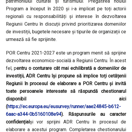
patrimoniului cultural și turismului. Pregătirea noului
Program a început în 2020 și i-a implicat pe toți actorii
regionali cu responsabilități și interese în dezvoltarea
Regiunii Centru în discuții privind prioritizarea domeniilor
de investiții, bugetele necesare și tipurile de organizații ce
urmează să fie sprijinite.
POR Centru 2021-2027 este un program menit să sprijine
dezvoltarea economico-socială a Regiunii Centru. În acest
fel, p
entru o conturare cât mai echilibrată a domeniilor de
investiții, ADR Centru își propune să implice toți cetățenii
Regiunii în procesul de elaborare a POR Centru și invită
toate persoanele interesate să răspundă chestionarul
disponibil
aici
(
https://ec.europa.eu/eusurvey/runner/aae24845-b612-
6aac-a344-0b5160108e94
)
.
Răspunsurile au caracter
confidențial
și vor sprijini ADR Centru în procesul de
elaborare a acestui program. Completarea chestionarului