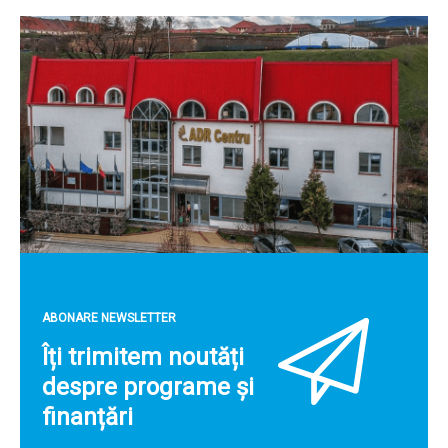
ABONARE NEWSLETTER
Îți trimitem noutăți
despre programe și
finanțări