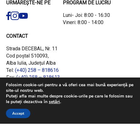
URMĂREȘTE-NE PE
PROGRAM DE LUCRU
Luni- Joi: 8:00 - 16:30
Vineri: 8:00 - 14:00
CONTACT
Strada DECEBAL, Nr. 11
Cod poștal 510093,
Alba Iulia, Județul Alba
Tel:
(+40) 258 – 818616
Fax:
(+40) 258 – 818613
Email:
office@adrcentru.ro
Folosim cookie-uri pentru a vă oferi cea mai bună experiență pe
site-ul nostru web.
Puteți afla mai multe despre cookie-urile pe care le folosim sau
LINK-URI RAPIDE
le puteți dezactiva în
setări
.
Consiliul European
Accept
Jurnalul Oficial al Uniunii Europene
Ministerul Investițiilor și Proiectelor Europene