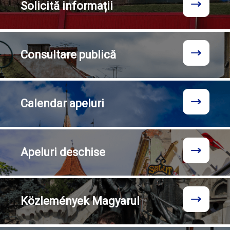
Solicită
informații
Consultare
publică
Calendar
apeluri
Apeluri
deschise
Közlemények
Magyarul