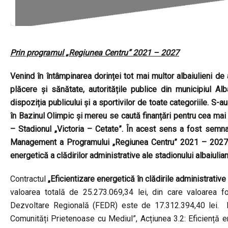
Prin programul „Regiunea Centru” 2021 – 2027
Venind în întâmpinarea dorinței tot mai multor albaiulieni de
plăcere și sănătate, autoritățile publice din municipiul Al
dispoziția publicului și a sportivilor de toate categoriile. S-au
în Bazinul Olimpic și mereu se caută finanțări pentru cea mai
– Stadionul „Victoria – Cetate”. În acest sens a fost semn
Management a Programului „Regiunea Centru” 2021 – 2027, un
energetică a clădirilor administrative ale stadionului albaiulian
Contractul
„Eficientizare energetică în clădirile administrativ
valoarea totală de 25.273.069,34 lei, din care valoarea 
Dezvoltare Regională (FEDR) este de 17.312.394,40 lei. Pro
Comunități Prietenoase cu Mediul”, Acțiunea 3.2: Eficiență ene