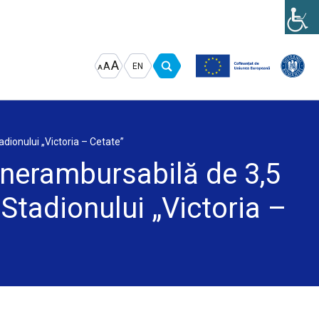
Increase
Decrease
Reset
A
A
EN
A
font
font
font
size.
size.
size.
dionului „Victoria – Cetate”
ă nerambursabilă de 3,5
 Stadionului „Victoria –