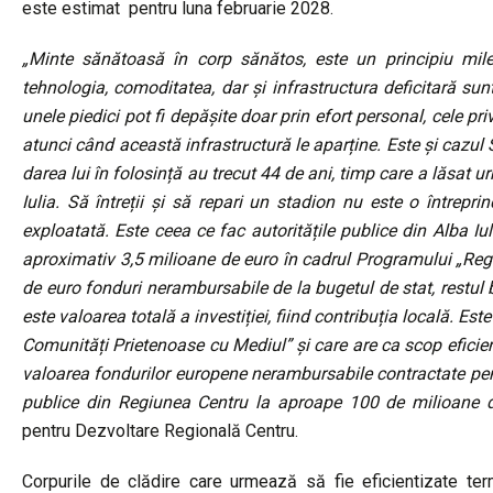
este estimat pentru luna februarie 2028.
„Minte sănătoasă în corp sănătos, este un principiu mile
tehnologia, comoditatea, dar și infrastructura deficitară sunt
unele piedici pot fi depășite doar prin efort personal, cele pr
atunci când această infrastructură le aparține. Este și cazul 
darea lui în folosință au trecut 44 de ani, timp care a lăsat
Iulia. Să întreții și să repari un stadion nu este o întrepr
exploatată. Este ceea ce fac autoritățile publice din Alba I
aproximativ 3,5 milioane de euro în cadrul Programului „Re
de euro fonduri nerambursabile de la bugetul de stat, restul
este valoarea totală a investiției, fiind contribuția locală. Es
Comunități Prietenoase cu Mediul” și care are ca scop eficient
valoarea fondurilor europene nerambursabile contractate pent
publice din Regiunea Centru la aproape 100 de milioane 
pentru Dezvoltare Regională Centru.
Corpurile de clădire care urmează să fie eficientizate ter