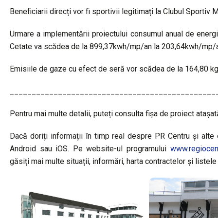
Beneficiarii direcți vor fi sportivii legitimați la Clubul Sporti
Urmare a implementării proiectului consumul anual de energie 
Cetate va scădea de la 899,37kwh/mp/an la 203,64kwh/mp/a
Emisiile de gaze cu efect de seră vor scădea de la 164,80
_______________________________________________
Pentru mai multe detalii, puteți consulta fișa de proiect atașat
Dacă doriți informații în timp real despre PR Centru și alte o
Android sau iOS. Pe website-ul programului
www.regiocent
găsiți mai multe situații, informări, harta contractelor și listel