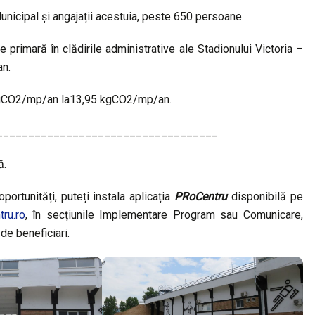
v Municipal și angajații acestuia, peste 650 persoane.
primară în clădirile administrative ale Stadionului Victoria –
n.
 kgCO2/mp/an la13,95 kgCO2/mp/an.
___________________________________
ă.
portunități, puteți instala aplicația
PRoCentru
disponibilă pe
ru.ro
, în secțiunile Implementare Program sau Comunicare,
e de beneficiari.