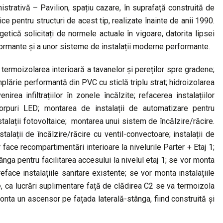
strativă – Pavilion, spațiu cazare, în suprafață construită de
e pentru structuri de acest tip, realizate înainte de anii 1990.
tică solicitați de normele actuale în vigoare, datorita lipsei
formante și a unor sisteme de instalații moderne performante.
: termoizolarea interioară a tavanelor și pereților spre gradene;
plărie performantă din PVC cu sticlă triplu strat; hidroizolarea
irea infiltrațiilor în zonele încălzite; refacerea instalațiilor
 corpuri LED; montarea de instalații de automatizare pentru
alații fotovoltaice; montarea unui sistem de încălzire/răcire.
talații de încălzire/răcire cu ventil-convectoare; instalații de
face recompartimentări interioare la nivelurile Parter + Etaj 1;
nga pentru facilitarea accesului la nivelul etaj 1; se vor monta
 reface instalațiile sanitare existente; se vor monta instalațiile
re, ca lucrări suplimentare față de clădirea C2 se va termoizola
nta un ascensor pe fațada laterală-stânga, fiind construită și