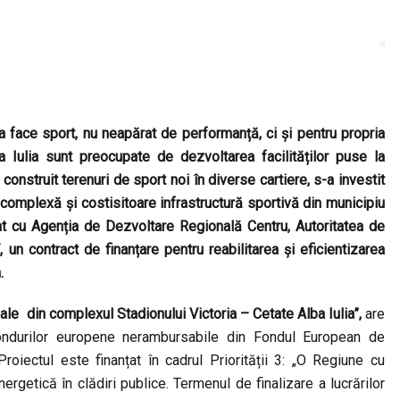
 a face sport, nu neapărat de performanță, ci și pentru propria
ba Iulia sunt preocupate de dezvoltarea facilităților puse la
 construit terenuri de sport noi în diverse cartiere, s-a investit
 complexă și costisitoare infrastructură sportivă din municipiu
at cu Agenția de Dezvoltare Regională Centru, Autoritatea de
 contract de finanțare pentru reabilitarea și eficientizarea
.
e ale din complexul Stadionului Victoria – Cetate Alba Iulia”,
are
fondurilor europene nerambursabile din Fondul European de
iectul este finanțat în cadrul Priorității 3: „O Regiune cu
rgetică în clădiri publice. Termenul de finalizare a lucrărilor