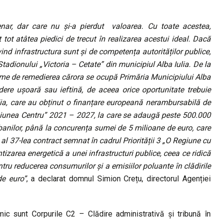
nar, dar care nu și-a pierdut valoarea. Cu toate acestea,
 tot atâtea piedici de trecut în realizarea acestui ideal. Dacă
ivind infrastructura sunt și de competența autorităților publice,
Stadionului „Victoria – Cetate” din municipiul Alba Iulia. De la
 urme de remedierea cărora se ocupă Primăria Municipiului Alba
indere ușoară sau ieftină, de aceea orice oportunitate trebuie
ulia, care au obținut o finanțare europeană nerambursabilă de
giunea Centru” 2021 – 2027, la care se adaugă peste 500.000
 banilor, până la concurența sumei de 5 milioane de euro, care
te al 37-lea contract semnat în cadrul Priorității 3 „O Regiune cu
izarea energetică a unei infrastructuri publice, ceea ce ridică
ru reducerea consumurilor și a emisiilor poluante în clădirile
de euro”
, a declarat domnul Simion Crețu, directorul Agenției
mic sunt Corpurile C2 – Clădire administrativă și tribună în