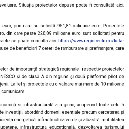
valuare. Situația proiectelor depuse poate fi consultată aici:
euro, prin care se solicită 951,81 milioane euro. Proiectele
o, din care peste 228,89 milioane euro sunt solicitați pentru
tracte se poate consulta aici:
https://www.regiocentru.ro/lista-
se de beneficiari 7 cereri de rambursare și prefinanțare, care
elor de importanță strategică regionale- respectiv proiectelor
 UNESCO și de clasă A din regiune și două platforme pilot de
enii. La fel și proiectele cu o valoare mai mare de 10 milioane
e comunicare.
nomică și infrastructurală a regiunii, acoperind toate cele 5
i de investiții, abordând domenii esențiale precum cercetarea și
iciența energetică, infrastructura verde și albastră, mobilitatea
județene, infrastructura educațională, dezvoltarea turismului