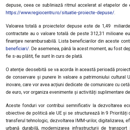
depuse, ceea ce subliniază ritmul accelerat al etapelor de e
https://www.regiocentru.ro/situatie-proiecte-depuse/
.
Valoarea totală a proiectelor depuse este de 1,49 miliarde 
contractate au o valoare totală de peste 312,31 milioane eur
finanțare nerambursabilă. Lista beneficiarilor din aceste con
beneficiari/
. De asemenea, până la acest moment, au fost depu
fie s-au plătit, fie sunt în curs de plată.
O atenție deosebită se va acorda în această perioadă proiect
de conservare și punere în valoare a patrimoniului cultural
inovare, care vor avea acțiuni dedicate de comunicare cu cetăț
de euro, vor organiza evenimente și activități suplimentare d
Aceste fonduri vor contribui semnificativ la dezvoltarea eco
obiective de politică ale UE și se structurează în 9 Priorităț
transferul tehnologic, dezvoltarea IMM-urilor, digitalizarea, ef
urbană durabilă, modernizarea infrastructurii de transport 