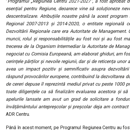
”
Programul „Regiunea Centru 2021-2027”, a fost aprobat 
esențial pentru Regiune, deoarece vine să soluționeze nev
descentralizare. Atribuțiile noastre până la acest progra
Regional 2007-2013 și 2014-2020, o entitate regională ce v
Dezvoltării Regionale care era Autoritate de Management.
muncii, rolul și responsabilitățile au fost noi și au fost 
trecerea de la Organism Intermediar la Autoritate de Mana
negociat cu Comisia Europeană, am elaborat ghiduri, am fost
cerințele părților și nevoile regiunii, dar și de reticența un
avea un impact pozitiv și semnificativ asupra dezvoltării
răspund provocărilor europene, contribuind la dezvoltarea d
de cereri depuse îl reprezintă mediul privat cu peste 1000 p
toate diligențele ca să finalizăm evaluarea acestora și s
apelurile lansate am avut un grad de solicitare a fonduri
învățământului antepreșcolar și preșcolar deja am contract
ADR Centru.
Până în acest moment, pe Programul Regiunea Centru au fost 