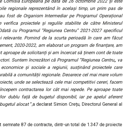
de Comisia Europeană pe data de 26 octombrie 2022 și este
oile regionale reprezentând în același timp, un prim pas de
m au fost de Organism Intermediar pe Programul Operațional
erifica proiectele și regulile stabilite de către Ministerul
 Odată cu Programul ”Regiunea Centru” 2021-2027 specificul
mai relevante. Pornind de la scurta perioadă în care am făcut
gement, 2020-2022, am elaborat un program de finanțare, am
 aproape de solicitanți și am încercat să ținem cont de toate
or actori. Suntem încrezători că Programul ”Regiunea Centru„ va
 economice și sociale a regiunii, susținând proiectele care
urabilă a comunității regionale. Deoarece cel mai mare volum
roiecte, unde se selectează cele mai competitivi cereri, facem
ă începem contractarea lor cât mai repede. Pe aproape toate
lor dublu față de bugetul disponibil, iar pe apelul aferent
 bugetul alocat
”,a declarat Simion Crețu, Directorul General al
semnate 87 de contracte, dintr-un total de 1.347 de proiecte