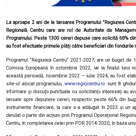
La aproape 2 ani de la lansarea Programului ”Regiunea Cent
Regională Centru care are rol de Autoritate de Manageme
Programului. Peste 1300 cereri depuse care solicită 68% din
au fost efectuate primele plăți către beneficiari din fonduril
Programul ”Regiunea Centru” 2021-2027, are un buget de 1,
Comisia Europeană în octombrie 2022, iar la finalul lunii n
această perioadă, noiembrie 2022 – iulie 2024, au fost elabo
site-ul alocat programului,
www.regiocentru.ro
sunt 8 ghidur
informare și discuții punctuale cu solicitanții interesați au 
lansate spre depunere cereri, respectiv peste 66% din buge
instrumente financiare, la care s-a adăugat în 2023 și un a
derulat o parte din acțiuni prin Programul Operațional Region
Centru, în completarea celei prin POR 2014-2020, în baza unor 