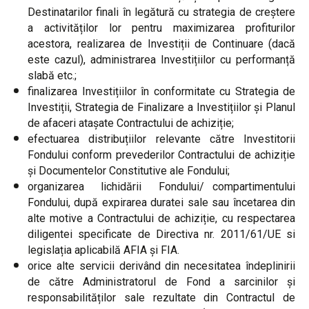
Destinatarilor finali în legătură cu strategia de creștere
a activităților lor pentru maximizarea profiturilor
acestora, realizarea de Investiții de Continuare (dacă
este cazul), administrarea Investițiilor cu performanță
slabă etc.;
finalizarea Investițiilor în conformitate cu Strategia de
Investiții, Strategia de Finalizare a Investițiilor și Planul
de afaceri atașate Contractului de achiziție;
efectuarea distribuțiilor relevante către Investitorii
Fondului conform prevederilor Contractului de achiziție
și Documentelor Constitutive ale Fondului;
organizarea lichidării Fondului/ compartimentului
Fondului, după expirarea duratei sale sau încetarea din
alte motive a Contractului de achiziție, cu respectarea
diligentei specificate de Directiva nr. 2011/61/UE si
legislația aplicabilă AFIA și FIA.
orice alte servicii derivând din necesitatea îndeplinirii
de către Administratorul de Fond a sarcinilor și
responsabilităților sale rezultate din Contractul de