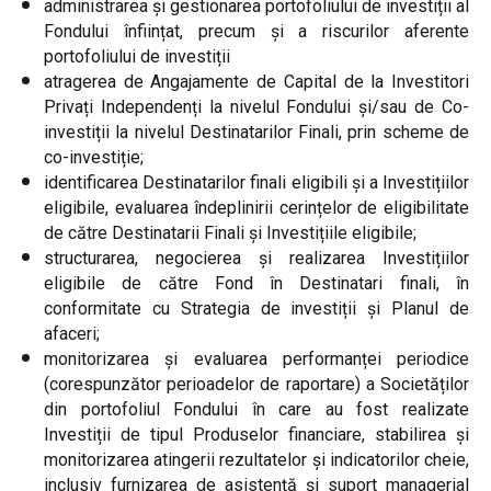
administrarea și gestionarea portofoliului de investiții al
Fondului înființat, precum și a riscurilor aferente
portofoliului de investiții
atragerea de Angajamente de Capital de la Investitori
Privați Independenți la nivelul Fondului și/sau de Co-
investiții la nivelul Destinatarilor Finali, prin scheme de
co-investiție;
identificarea Destinatarilor finali eligibili și a Investițiilor
eligibile, evaluarea îndeplinirii cerințelor de eligibilitate
de către Destinatarii Finali și Investițiile eligibile;
structurarea, negocierea și realizarea Investițiilor
eligibile de către Fond în Destinatari finali, în
conformitate cu Strategia de investiții și Planul de
afaceri;
monitorizarea și evaluarea performanței periodice
(corespunzător perioadelor de raportare) a Societăților
din portofoliul Fondului în care au fost realizate
Investiții de tipul Produselor financiare, stabilirea și
monitorizarea atingerii rezultatelor și indicatorilor cheie,
inclusiv furnizarea de asistență și suport managerial