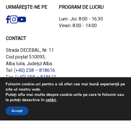
URMĂREȘTE-NE PE
PROGRAM DE LUCRU
Luni- Joi: 8:00 - 16:30
Vineri: 8:00 - 14:00
CONTACT
Strada DECEBAL, Nr. 11
Cod poștal 510093,
Alba Iulia, Județul Alba
Tel:
(+40) 258 – 818616
Fax:
(+40) 258 – 818613
Email:
office@adrcentru.ro
Folosim cookie-uri pentru a vă oferi cea mai bună experiență pe
site-ul nostru web.
Puteți afla mai multe despre cookie-urile pe care le folosim sau
LINK-URI RAPIDE
le puteți dezactiva în
setări
.
Consiliul European
Accept
Jurnalul Oficial al Uniunii Europene
Ministerul Investițiilor și Proiectelor Europene