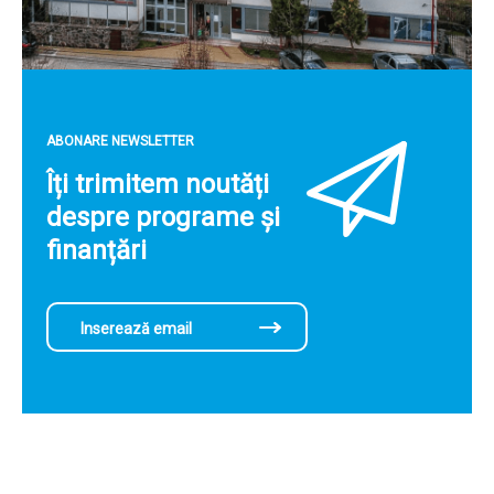
ABONARE NEWSLETTER
Îți trimitem noutăți
despre programe și
finanțări