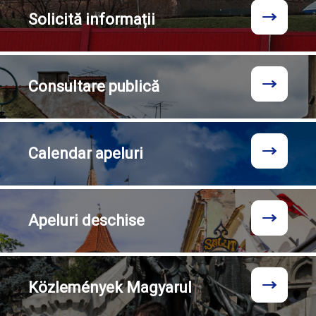
Solicită
informații
Consultare
publică
Calendar
apeluri
Apeluri
deschise
Közlemények
Magyarul