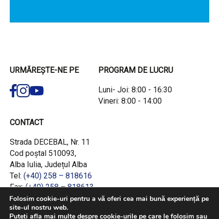
URMĂREȘTE-NE PE
PROGRAM DE LUCRU
Luni- Joi: 8:00 - 16:30
Vineri: 8:00 - 14:00
CONTACT
Strada DECEBAL, Nr. 11
Cod poștal 510093,
Alba Iulia, Județul Alba
Tel:
(+40) 258 – 818616
Fax:
(+40) 258 – 818613
Email:
office@adrcentru.ro
Folosim cookie-uri pentru a vă oferi cea mai bună experiență pe
site-ul nostru web.
Puteți afla mai multe despre cookie-urile pe care le folosim sau