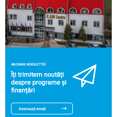
ABONARE NEWSLETTER
Îți trimitem noutăți
despre programe și
finanțări