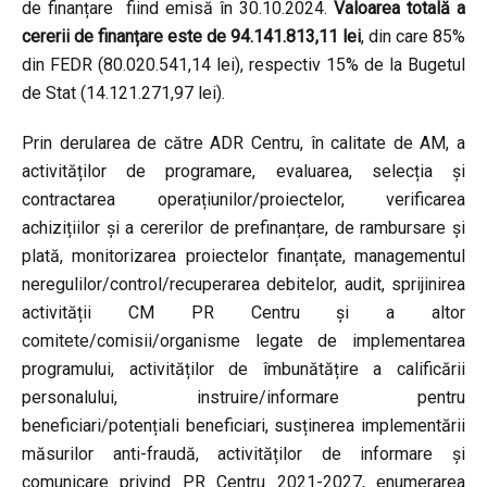
de finanțare fiind emisă în 30.10.2024.
Valoarea totală
a
cererii de finanțare este de 94.141.813,11 lei
, din care 85%
din FEDR (80.020.541,14 lei), respectiv 15% de la Bugetul
de Stat (14.121.271,97 lei).
Prin derularea de către ADR Centru, în calitate de AM, a
activităților de programare, evaluarea, selecția și
contractarea operațiunilor/proiectelor, verificarea
achizițiilor și a cererilor de prefinanțare, de rambursare și
plată, monitorizarea proiectelor finanțate, managementul
neregulilor/control/recuperarea debitelor, audit, sprijinirea
activității CM PR Centru și a altor
comitete/comisii/organisme legate de implementarea
programului, activităților de îmbunătățire a calificării
personalului, instruire/informare pentru
beneficiari/potențiali beneficiari, susținerea implementării
măsurilor anti-fraudă, activităților de informare și
comunicare privind PR Centru 2021-2027, enumerarea