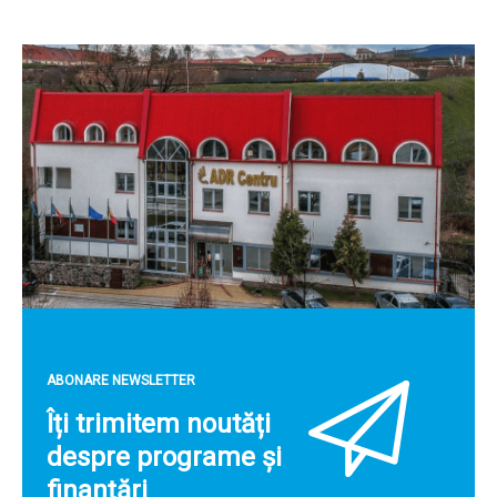
ABONARE NEWSLETTER
Îți trimitem noutăți
despre programe și
finanțări