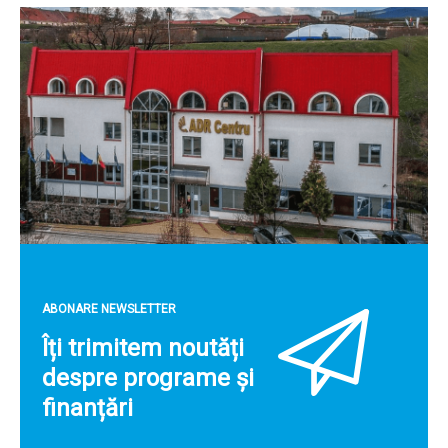
ABONARE NEWSLETTER
Îți trimitem noutăți
despre programe și
finanțări