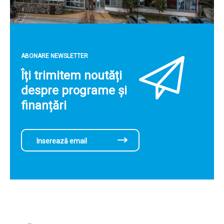
ABONARE NEWSLETTER
Îți trimitem noutăți
despre programe și
finanțări