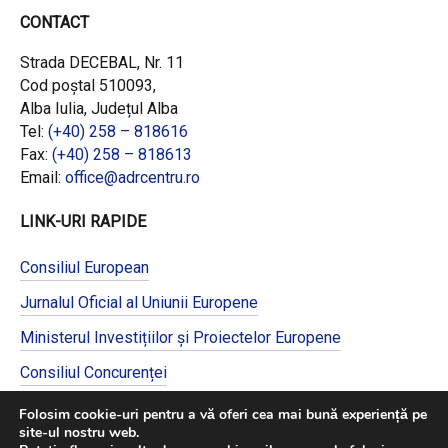
CONTACT
Strada DECEBAL, Nr. 11
Cod poștal 510093,
Alba Iulia, Județul Alba
Tel:
(+40) 258 – 818616
Fax:
(+40) 258 – 818613
Email:
office@adrcentru.ro
LINK-URI RAPIDE
Consiliul European
Jurnalul Oficial al Uniunii Europene
Ministerul Investițiilor și Proiectelor Europene
Consiliul Concurenței
Pentru informații detaliate despre celelalte
Folosim cookie-uri pentru a vă oferi cea mai bună experiență pe
programe cofinanțate de Uniunea Europeană,
site-ul nostru web.
vă invităm să vizitați
https://mfe.gov.ro/