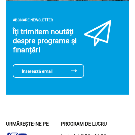
ABONARE NEWSLETTER
Îți trimitem noutăți
despre programe și
finanțări
URMĂREȘTE-NE PE
PROGRAM DE LUCRU