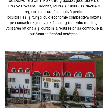
de Dezvoltare CENTRU - care grupează județele Alba,
Brașov, Covasna, Harghita, Mureș și Sibiu - să devină o
regiune mai curată, atractivă pentru
locuitorii săi și turiști, cu o economie competitivă bazată
pe cunoaștere și inovare, în care grija pentru mediu și
utilizarea rațională și durabilă a resurselor să contribuie la
bunăstarea fiecărui cetățean.