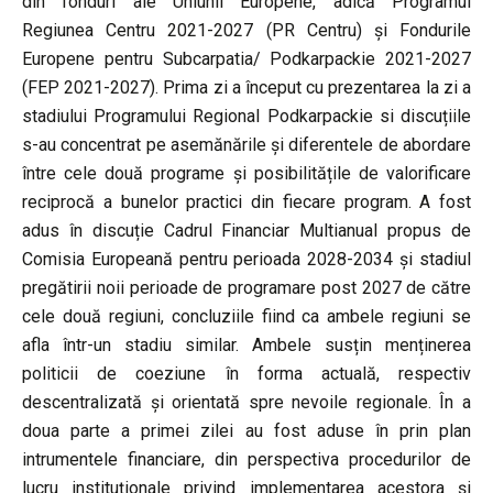
din fonduri ale Uniunii Europene, adică Programul
Regiunea Centru 2021-2027 (PR Centru) și Fondurile
Europene pentru Subcarpatia/ Podkarpackie 2021-2027
(FEP 2021-2027). Prima zi a început cu prezentarea la zi a
stadiului Programului Regional Podkarpackie si discuțiile
s-au concentrat pe asemănările și diferentele de abordare
între cele două programe și posibilitățile de valorificare
reciprocă a bunelor practici din fiecare program. A fost
adus în discuție Cadrul Financiar Multianual propus de
Comisia Europeană pentru perioada 2028-2034 și stadiul
pregătirii noii perioade de programare post 2027 de către
cele două regiuni, concluziile fiind ca ambele regiuni se
afla într-un stadiu similar. Ambele susțin menținerea
politicii de coeziune în forma actuală, respectiv
descentralizată și orientată spre nevoile regionale. În a
doua parte a primei zilei au fost aduse în prin plan
intrumentele financiare, din perspectiva procedurilor de
lucru instituționale privind implementarea acestora și