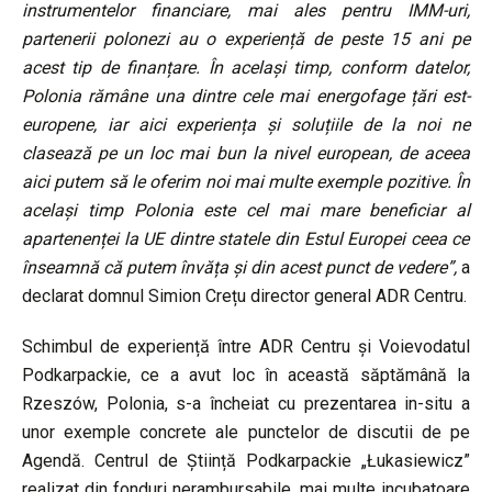
instrumentelor financiare, mai ales pentru IMM-uri,
partenerii polonezi au o experiență de peste 15 ani pe
acest tip de finanțare. În același timp, conform datelor,
Polonia rămâne una dintre cele mai energofage țări est-
europene, iar aici experiența și soluțiile de la noi ne
clasează pe un loc mai bun la nivel european,
de aceea
aici
putem să le oferim
noi mai multe exemple pozitive. În
același timp Polonia est
e
cel
mai
mare
beneficiar
a
l
a
partenenței
l
a
UE
d
intre
statele
din Estul Europei ceea ce
înseamnă că
putem învăța și din acest punct de vedere
”,
a
declarat domnul Simion Crețu director general ADR Centru.
Schimbul de experiență între ADR Centru și Voievodatul
Podkarpackie, ce a avut loc în această săptămână la
Rzeszów, Polonia, s-a încheiat cu prezentarea in-situ a
unor exemple concrete ale punctelor de discutii de pe
Agendă. Centrul de Știință Podkarpackie „Łukasiewicz”
realizat din fonduri nerambursabile, mai multe incubatoare