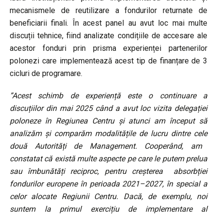
mecanismele de reutilizare a fondurilor returnate de
beneficiarii finali. În acest panel au avut loc mai multe
discuții tehnice, fiind analizate condițiile de accesare ale
acestor fonduri prin prisma experienței partenerilor
polonezi care implementează acest tip de finanțare de 3
cicluri de programare.
”Acest schimb de experiență este o
continuare a
discuțiilor din mai 2025 când a avut loc vizita delegației
poloneze în Regiunea Centru și atunci am început să
analizăm și comparăm modalitățile de lucru
dintre
cel
e
două Autorități de Management
. Cooperând, am
constatat că există multe aspecte pe care le putem prelua
sau îmbunătăți reciproc,
pentru creșterea absorbției
fondurilor europene în perioada 2021–2027, în special a
celor alocate Regiunii Centru.
Dacă, de exemplu, noi
suntem la primul exercițiu de implementare al