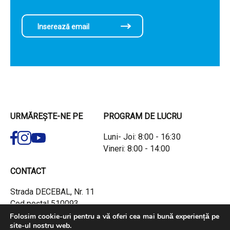
URMĂREȘTE-NE PE
PROGRAM DE LUCRU
Luni- Joi: 8:00 - 16:30
Vineri: 8:00 - 14:00
CONTACT
Strada DECEBAL, Nr. 11
Cod poștal 510093,
Alba Iulia, Județul Alba
Folosim cookie-uri pentru a vă oferi cea mai bună experiență pe
site-ul nostru web.
Tel:
(+40) 258 – 818616