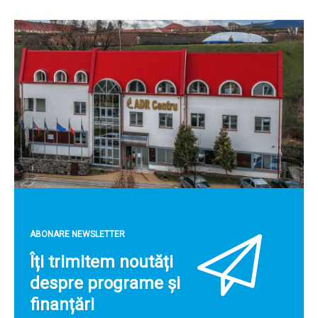
ABONARE NEWSLETTER
Îți trimitem noutăți
despre programe și
finanțări