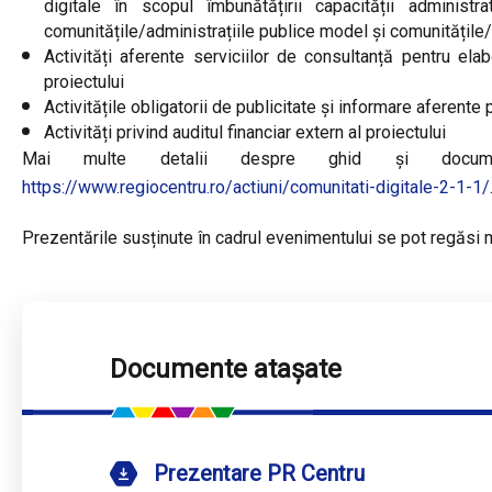
digitale în scopul îmbunătățirii capacității administra
comunitățile/administrațiile publice model și comunitățile/
Activități aferente serviciilor de consultanță pentru el
proiectului
Activitățile obligatorii de publicitate și informare aferente 
Activități privind auditul financiar extern al proiectului
Mai multe detalii despre ghid și docum
https://www.regiocentru.ro/actiuni/comunitati-digitale-2-1-1/
Prezentările susținute în cadrul evenimentului se pot regăsi m
Documente atașate
Prezentare PR Centru