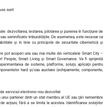
puse sunt:
cale: dezvoltarea, testarea, pilotarea și punerea în funcțiune de
oi sau semnificativ îmbunătățite. De asemenea, este necesar ca
litate și în linie cu principiile de securitate cibernetică și
care pot acoperi una sau mai multe din verticalele Smart City –
 People, Smart Living și Smart Governance. Va fi sprijinită
xperimentarea de sisteme, platforme, soluții, aplicații pentru
omponentelor hard și/sau auxiliare (echipamente, componente,
 de serviciul electronic nou dezvoltat
țin unui partener dintr-un stat membru al UE sau țări nemembre
 acțiuni, fără a se limita la acestea. Identificarea soluțiilor