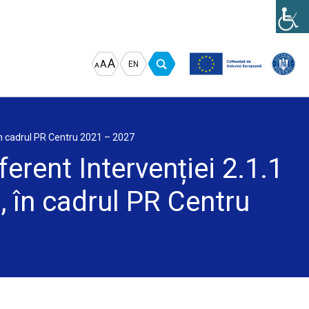
Increase
Decrease
Reset
A
A
EN
A
font
font
font
size.
size.
size.
 în cadrul PR Centru 2021 – 2027
erent Intervenției 2.1.1
, în cadrul PR Centru