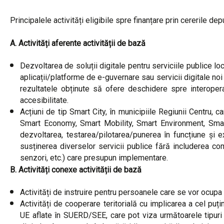
Principalele activități eligibile spre finanțare prin cererile de
A. Activități aferente activității de bază
Dezvoltarea de soluții digitale pentru serviciile publice lo
aplicații/platforme de e-guvernare sau servicii digitale n
rezultatele obținute să ofere deschidere spre interoperabi
accesibilitate.
Acțiuni de tip Smart City, în municipiile Regiunii Centru, 
Smart Economy, Smart Mobility, Smart Environment, Smart
dezvoltarea, testarea/pilotarea/punerea în funcțiune și e
susținerea diverselor servicii publice fără includerea c
senzori, etc.) care presupun implementare.
B. Activități conexe activității de bază
Activități de instruire pentru persoanele care se vor ocupa
Activități de cooperare teritorială cu implicarea a cel pu
UE aflate în SUERD/SEE, care pot viza următoarele tipuri de