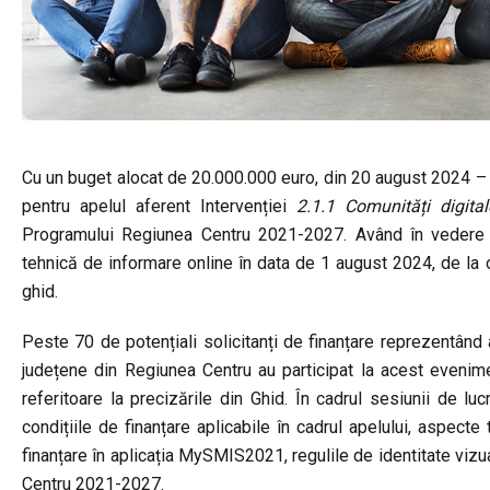
Cu un buget alocat de 20.000.000 euro, din 20 august 2024 –
pentru apelul aferent Intervenției
2.1.1 Comunități digital
Programului Regiunea Centru 2021-2027. Având în vedere 
tehnică de informare online în data de 1 august 2024, de la o
ghid.
Peste 70 de potențiali solicitanți de finanțare reprezentând a
județene din Regiunea Centru au participat la acest evenime
referitoare la precizările din Ghid. În cadrul sesiunii de lu
condițiile de finanțare aplicabile în cadrul apelului, aspect
finanțare în aplicația MySMIS2021, regulile de identitate vizu
Centru 2021-2027.