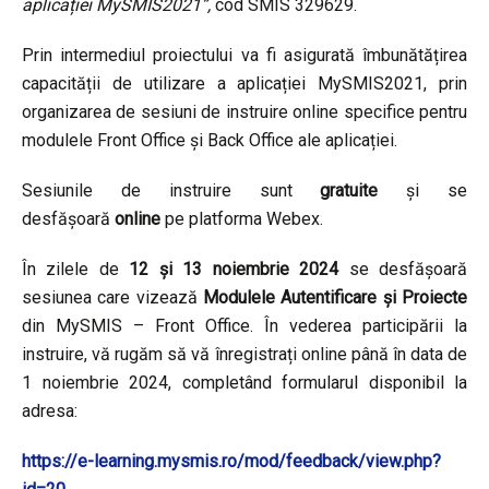
aplicației
MySMIS2021”,
cod SMIS 329629.
Prin intermediul proiectului va fi asigurată îmbunătățirea
capacității de utilizare a aplicației MySMIS2021, prin
organizarea de sesiuni de instruire online specifice pentru
modulele Front Office și Back Office ale aplicației.
Sesiunile de instruire sunt
gratuite
și se
desfășoară
online
pe platforma Webex.
În zilele de
12 și 13 noiembrie 2024
se desfășoară
sesiunea care vizează
Modulele Autentificare și Proiecte
din MySMIS – Front Office. În vederea participării la
instruire, vă rugăm să vă înregistrați online până în data de
1 noiembrie 2024, completând formularul disponibil la
adresa:
https://e-learning.mysmis.ro/mod/feedback/view.php?