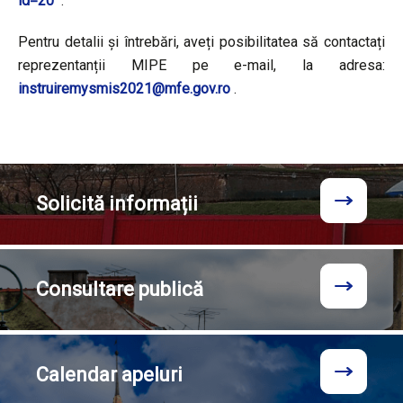
id=20
.
Pentru detalii și întrebări, aveți posibilitatea să contactați
reprezentanții MIPE pe e-mail, la adresa:
instruiremysmis2021@mfe.gov.ro
.
Solicită
informații
Consultare
publică
Calendar
apeluri