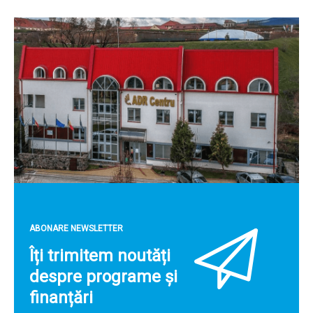
ABONARE NEWSLETTER
Îți trimitem noutăți
despre programe și
finanțări