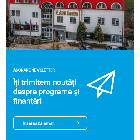
ABONARE NEWSLETTER
Îți trimitem noutăți
despre programe și
finanțări