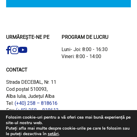
URMĂREȘTE-NE PE
PROGRAM DE LUCRU
Luni- Joi: 8:00 - 16:30
Vineri: 8:00 - 14:00
CONTACT
Strada DECEBAL, Nr. 11
Cod poștal 510093,
Alba Iulia, Județul Alba
Tel:
(+40) 258 – 818616
Fax:
(+40) 258 – 818613
Email:
office@adrcentru.ro
Folosim cookie-uri pentru a vă oferi cea mai bună experiență pe
site-ul nostru web.
Puteți afla mai multe despre cookie-urile pe care le folosim sau
LINK-URI RAPIDE
le puteți dezactiva în
setări
.