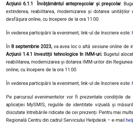
Acțiunii 6
.1.1 Învățământul antepreșcolar și preșcolar
. Bug
extinderea, reabilitarea, modernizarea și dotarea unitățil
desfășura online, cu începere de la ora 11.00.
În vederea participării la eveniment, link-ul de înscriere este:
În
8 septembrie 2023,
va avea loc o altă sesiune online de i
Acțiunii 1.4.1 Investiții tehnologice în IMM-uri.
Bugetul aloca
reabilitarea, modernizarea și dotarea IMM-urilor din Regiune
online, cu începere de la ora 11.00.
În vederea participării la eveniment, link-ul de înscriere este:
Pe parcursul evenimentelor vor fi prezentate condițiile de fi
aplicației MySMIS, regulile de identitate vizuală și măsuril
discutate întrebările ridicate de cei prezenți. Pentru mai mult
Regională Centru din cadrul Serviciului Helpdesk – e-mail
hel