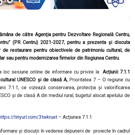
tămâna de către Agenția pentru Dezvoltare Regională Centru,
tru” (PR Centru) 2021-2027, pentru a prezenta și discuta
r de restaurare pentru obiectivele de patrimoniu cultural, de
lar sau pentru modernizarea firmelor din Regiunea Centru.
a loc sesiune online de informare cu privire la
Acțiunii 7.1.1
i cultural UNESCO și de clasă A,
Prioritatea 7 – O regiune cu
ii 7.1.1, ce vizează conservarea, protecția și valorificarea
ESCO și de clasă A din mediul rural, bugetul alocat apelului de
https://tinyurl.com/3twkruet
– Acțiunea 7.1.1
formare și discuții în vederea depunerii de proiecte în cadrul