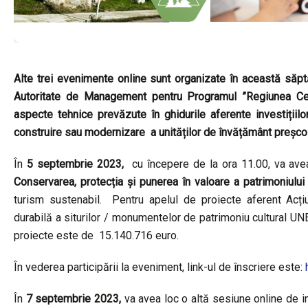
Alte trei evenimente online sunt organizate în această săp
Autoritate de Management pentru Programul ”Regiunea Cen
aspecte tehnice prevăzute în ghidurile aferente investițiilo
construire sau modernizare a unităților de învățământ preșco
În
5 septembrie 2023,
cu începere de la ora 11.00, va ave
Conservarea, protecția și punerea în valoare a patrimoniulu
turism sustenabil. Pentru apelul de proiecte aferent Acțiun
durabilă a siturilor / monumentelor de patrimoniu cultural UN
proiecte este de 15.140.716 euro.
În vederea participării la eveniment, link-ul de înscriere este:
În
7 septembrie 2023,
va avea loc o altă sesiune online de in