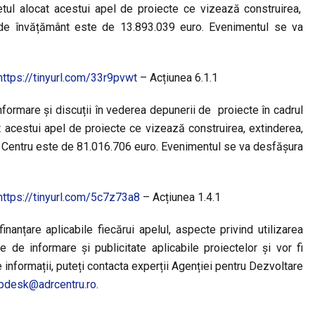
etul alocat acestui apel de proiecte ce vizează construirea,
or de învățământ este de 13.893.039 euro. Evenimentul se va
https://tinyurl.com/33r9pvwt
– Acțiunea 6.1.1
nformare și discuții în vederea depunerii de proiecte în cadrul
t acestui apel de proiecte ce vizează construirea, extinderea,
a Centru este de 81.016.706 euro. Evenimentul se va desfășura
https://tinyurl.com/5c7z73a8
– Acțiunea 1.4.1
nanțare aplicabile fiecărui apelul, aspecte privind utilizarea
e de informare și publicitate aplicabile proiectelor și vor fi
e informații, puteți contacta experții Agenției pentru Dezvoltare
pdesk@adrcentru.ro
.