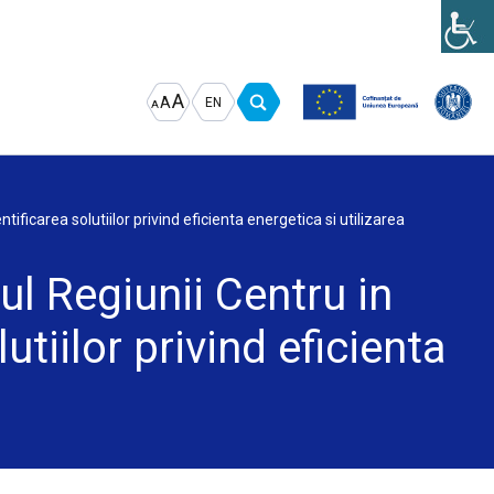
Increase
Decrease
Reset
A
A
EN
A
font
font
font
size.
size.
size.
tificarea solutiilor privind eficienta energetica si utilizarea
ul Regiunii Centru in
utiilor privind eficienta