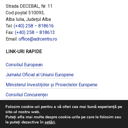
Strada DECEBAL, Nr. 11
Cod poștal 510093,
Alba Iulia, Județul Alba
Tel:
(+40) 258 – 818616
Fax:
(+40) 258 – 818613
Email:
office@adrcentru.ro
LINK-URI RAPIDE
Consiliul European
Jurnalul Oficial al Uniunii Europene
Ministerul Investițiilor și Proiectelor Europene
Consiliul Concurenței
Pentru informații detaliate despre celelalte
Folosim cookie-uri pentru a vă oferi cea mai bună experiență pe
programe cofinanțate de Uniunea Europeană,
site-ul nostru web.
vă invităm să vizitați
https://mfe.gov.ro/
Puteți afla mai multe despre cookie-urile pe care le folosim sau
le puteți dezactiva în
setări
.