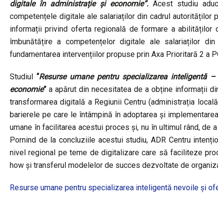
digitale în administrație și economie“.
Acest studiu aduce
competențele digitale ale salariaților din cadrul autorităților
informații privind oferta regională de formare a abilităților
îmbunătățire a competențelor digitale ale salariaților di
fundamentarea intervențiilor propuse prin Axa Prioritară 2 a
Studiul
“
Resurse umane pentru specializarea inteligentă – n
economie
”
a apărut din necesitatea de a obține informații din
transformarea digitală a Regiunii Centru (administrația local
barierele pe care le întâmpină în adoptarea și implementarea un
umane în facilitarea acestui proces și, nu în ultimul rând, de a 
Pornind de la concluziile acestui studiu, ADR Centru intenți
nivel regional pe teme de digitalizare care să faciliteze pr
how și transferul modelelor de succes dezvoltate de organiza
Resurse umane pentru specializarea inteligentă nevoile și of