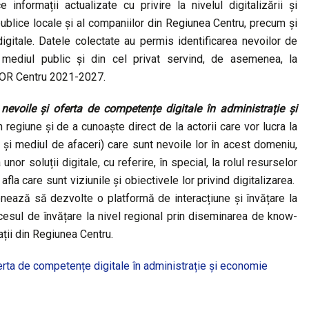
 informații actualizate cu privire la nivelul digitalizării și
 publice locale și al companiilor din Regiunea Centru, precum și
 digitale. Datele colectate au permis identificarea nevoilor de
n mediul public și din cel privat servind, de asemenea, la
 POR Centru 2021-2027.
evoile și oferta de competențe digitale în administrație și
 regiune și de a cunoaște direct de la actorii care vor lucra la
ă și mediul de afaceri) care sunt nevoile lor în acest domeniu,
or soluții digitale, cu referire, în special, la rolul resurselor
afla care sunt viziunile și obiectivele lor privind digitalizarea.
onează să dezvolte o platformă de interacțiune și învățare la
ocesul de învățare la nivel regional prin diseminarea de know-
ții din Regiunea Centru.
erta de competențe digitale în administrație și economie