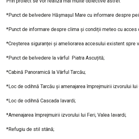
Prin proiect se vor realiza mai multe obiective astfel:
*Punct de belvedere Hășmașul Mare cu informare despre pei
*Punct de informare despre clima și condiții meteo cu acces o
*Creșterea siguranței și ameliorarea accesului existent spre vâ
*Punct de belvedere la vârful Piatra Ascuțită;
*Cabină Panoramică la Vârful Tarcău;
*Loc de odihnă Tarcău și amenajarea împrejmuirii izvorului lui 
*Loc de odihnă Cascada Iavardi;
*Amenajarea împrejmuirii izvorului lui Feri, Valea Iavardi;
*Refugiu de stil stână;