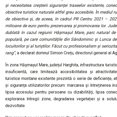
și necesitatea creșterii siguranței traseelor existente, conec
obiective turistice naturale altfel greu accesibile. În mediul 
de obiective și, de aceea, în cadrul PR Centru 2021 – 20
milioane de euro pentru prezervarea și promovarea lor. Județ
dublată în cazul regiunii Hășmașul Mare, parc natural de
populară, pe care comunitățile din Sândominic și Lunca de
locuitorilor și al turiștilor. Făcut cu profesionalism și serio
rang”
, a declarat domnul Simion Crețu, directorul general al 
În zona Hășmașul Mare, județul Harghita, infrastructura turist
insuficientă, care limitează accesibilitatea și atractivitat
turistice montane existente prezintă o serie de deficiențe, at
și siguranța utilizatorilor precum: marcarea și întreținerea i
lipsa accesului pentru persoane cu dizabilități, lipsa conec
explorarea întregii zone, degradarea vegetației și a solul
dezvoltate.