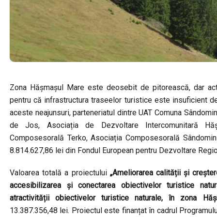
Zona Hășmașul Mare este deosebit de pitorească, dar activ
pentru că infrastructura traseelor turistice este insuficient d
aceste neajunsuri, parteneriatul dintre UAT Comuna Sândomini
de Jos, Asociația de Dezvoltare Intercomunitară Hăș
Composesorală Terko, Asociația Composesorală Sândominic
8.814.627,86 lei din Fondul European pentru Dezvoltare Regi
Valoarea totală a proiectului
„Ameliorarea calității și crește
accesibilizarea și conectarea obiectivelor turistice na
atractivității obiectivelor turistice naturale, în zona 
13.387.356,48 lei. Proiectul este finanțat în cadrul Programul