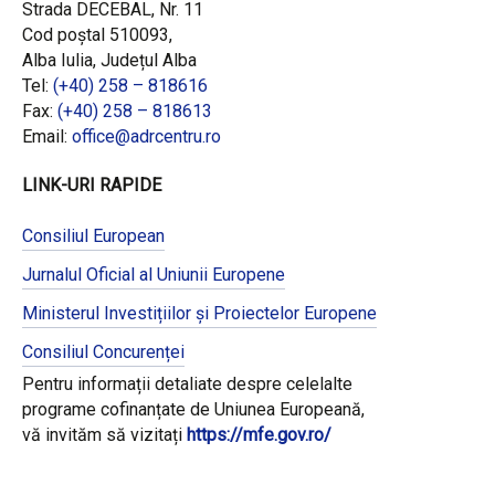
Strada DECEBAL, Nr. 11
Cod poștal 510093,
Alba Iulia, Județul Alba
Tel:
(+40) 258 – 818616
Fax:
(+40) 258 – 818613
Email:
office@adrcentru.ro
LINK-URI RAPIDE
Consiliul European
Jurnalul Oficial al Uniunii Europene
Ministerul Investițiilor și Proiectelor Europene
Consiliul Concurenței
Pentru informații detaliate despre celelalte
programe cofinanțate de Uniunea Europeană,
vă invităm să vizitați
https://mfe.gov.ro/