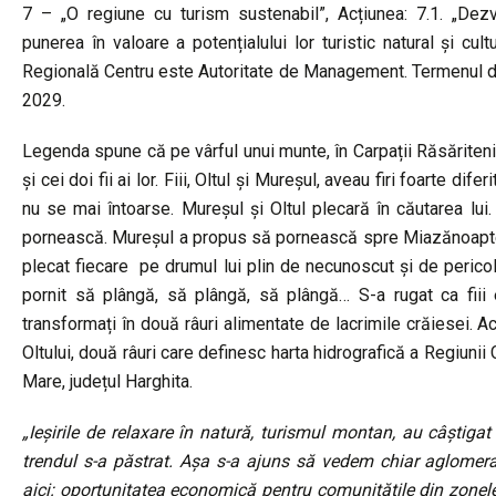
7 – „O regiune cu turism sustenabil”, Acțiunea: 7.1. „Dezvo
punerea în valoare a potențialului lor turistic natural și cul
Regională Centru este Autoritate de Management. Termenul de 
2029.
Legenda spune că pe vârful unui munte, în Carpații Răsăriteni, 
și cei doi fii ai lor. Fiii, Oltul și Mureșul, aveau firi foarte dif
nu se mai întoarse. Mureșul și Oltul plecară în căutarea lui
pornească. Mureșul a propus să pornească spre Miazănoapte, 
plecat fiecare pe drumul lui plin de necunoscut și de pericole
pornit să plângă, să plângă, să plângă… S-a rugat ca fiii e
transformați în două râuri alimentate de lacrimile crăiesei. A
Oltului, două râuri care definesc harta hidrografică a Regiuni
Mare, județul Harghita.
„Ieșirile de relaxare în natură, turismul montan, au câștiga
trendul s-a păstrat. Așa s-a ajuns să vedem chiar aglomer
aici: oportunitatea economică pentru comunitățile din zonele