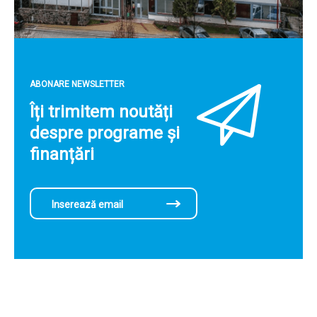
ABONARE NEWSLETTER
Îți trimitem noutăți
despre programe și
finanțări