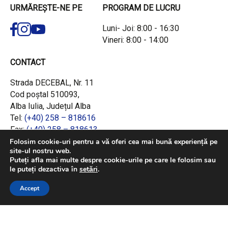
URMĂREȘTE-NE PE
PROGRAM DE LUCRU
Luni- Joi: 8:00 - 16:30
Vineri: 8:00 - 14:00
CONTACT
Strada DECEBAL, Nr. 11
Cod poștal 510093,
Alba Iulia, Județul Alba
Tel:
(+40) 258 – 818616
Fax:
(+40) 258 – 818613
Email:
office@adrcentru.ro
Folosim cookie-uri pentru a vă oferi cea mai bună experiență pe
site-ul nostru web.
Puteți afla mai multe despre cookie-urile pe care le folosim sau
LINK-URI RAPIDE
le puteți dezactiva în
setări
.
Consiliul European
Accept
Jurnalul Oficial al Uniunii Europene
Ministerul Investițiilor și Proiectelor Europene