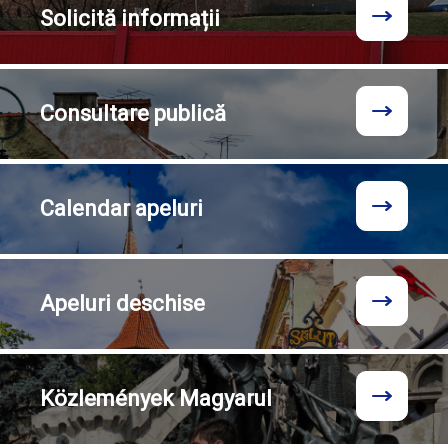
Solicită
informații
Consultare
publică
Calendar
apeluri
Apeluri
deschise
Közlemények
Magyarul