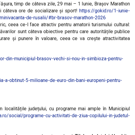
ășura, timp de câteva zile, 29 mai – 1 Iunie, Brașov Marathon
ați câteva ore de socializare și sport!
https://gokid.ro/1-iunie-
i-minivacanta-de-rusalii/#br-brasov-marathon-2026
c, ceea ce-l face atractiv pentru amatorii turismului cultural:
ăvarilor sunt câteva obiective pentru care autoritățile publice
urare și punere în valoare, ceea ce va crește atractivitatea
lor-din-municipiul-brasov-vechi-si-nou-in-simbioza-pentru-
a-a-obtinut-5-milioane-de-euro-din-bani-europeni-pentru-
în localitățile județului, cu programe mai ample în Municipiul
ro/social/programe-cu-activitati-de-ziua-copilului-in-judetul-