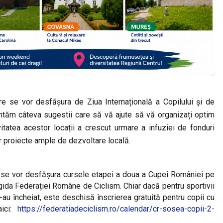
e se vor desfășura de Ziua Internațională a Copilului și de
entăm câteva sugestii care să vă ajute să vă organizați optim
vitatea acestor locații a crescut urmare a infuziei de fonduri
r proiecte ample de dezvoltare locală.
a se vor desfășura cursele etapei a doua a Cupei României pe
ida Federației Române de Ciclism. Chiar dacă pentru sportivii
-au încheiat, este deschisă înscrierea gratuită pentru copii cu
 aici:
https://federatiadeciclism.ro/calendar/cr-sosea-copii-2-