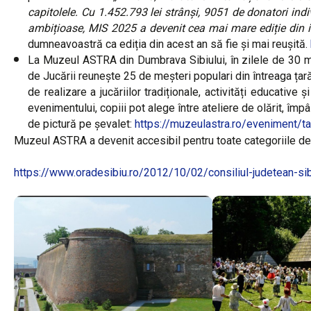
capitolele. Cu 1.452.793 lei strânși, 9051 de donatori indi
ambițioase, MIS 2025 a devenit cea mai mare ediție din i
dumneavoastră ca ediția din acest an să fie și mai reușită.
La Muzeul ASTRA din Dumbrava Sibiului, în zilele de 30 mai
de Jucării reunește 25 de meșteri populari din întreaga țară
de realizare a jucăriilor tradiționale, activități educative
evenimentului, copiii pot alege între ateliere de olărit, împâs
de pictură pe șevalet:
https://muzeulastra.ro/eveniment/ta
Muzeul ASTRA a devenit accesibil pentru toate categoriile de p
https://www.oradesibiu.ro/2012/10/02/consiliul-judetean-sib