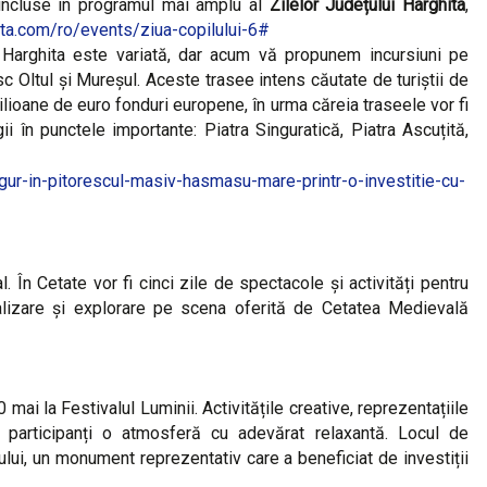
 incluse în programul mai amplu al
Zilelor Județului Harghita
,
hita.com/ro/events/ziua-copilului-6#
ui Harghita este variată, dar acum vă propunem incursiuni pe
 Oltul și Mureșul. Aceste trasee intens căutate de turiștii de
ilioane de euro fonduri europene, în urma căreia traseele vor fi
ii în punctele importante: Piatra Singuratică, Piatra Ascuțită,
gur-in-pitorescul-masiv-hasmasu-mare-printr-o-investitie-cu-
. În Cetate vor fi cinci zile de spectacole și activități pentru
cializare și explorare pe scena oferită de Cetatea Medievală
mai la Festivalul Luminii. Activitățile creative, reprezentațiile
u participanți o atmosferă cu adevărat relaxantă. Locul de
ului, un monument reprezentativ care a beneficiat de investiții