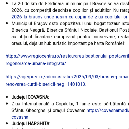
La 20 de km de Feldioara, în municipiul Brașov se va desf
2026, cu competiții deschise copiilor și adulților. Nu rat
2026-la-brasov-unde-iesim-cu-copiii-de-ziua-copilului-s
Municipiul Brașov este depozitarul unui bogat tezaur istori
Biserica Neagră, Biserica Sfântul Nicolaie, Bastionul Post
au obținut finanțare europeană pentru conservare, resta
orașului, deja un hub turistic important pe harta României:
https://www.regiocentru.ro/restaurarea-bastionului-postavari
regenerarea-urbana-integrata/
https://agerpres.ro/administratie/2025/09/03/brasov-primari
renovarea-curtii-bisericii-neg–1481013.
Județul COVASNA:
Ziua Internațională a Copilului, 1 Iunie este sărbătorită 
Sfântu Gheorghe și orașul Covasna:
https://covasnamedia.
covasna
Județul HARGHITA: