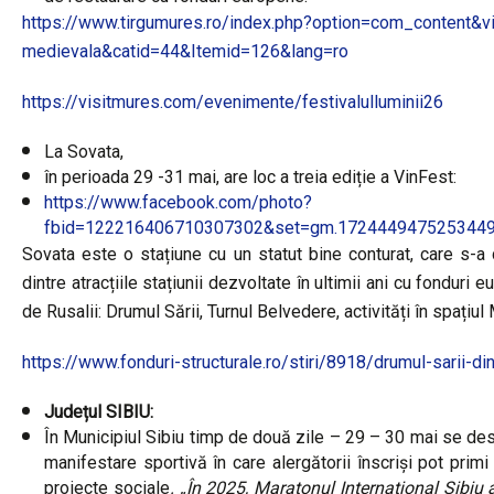
https://www.tirgumures.ro/index.php?option=com_content&
medievala&catid=44&Itemid=126&lang=ro
https://visitmures.com/evenimente/festivalulluminii26
La Sovata,
în perioada 29 -31 mai, are loc a treia ediție a VinFest:
https://www.facebook.com/photo?
fbid=122216406710307302&set=gm.1724449475253449
Sovata este o stațiune cu un statut bine conturat, care s-a 
dintre atracțiile stațiunii dezvoltate în ultimii ani cu fondur
de Rusalii: Drumul Sării, Turnul Belvedere, activități în spațiu
https://www.fonduri-structurale.ro/stiri/8918/drumul-sarii-di
Județul SIBIU:
În Municipiul Sibiu timp de două zile – 29 – 30 mai se des
manifestare sportivă în care alergătorii înscriși pot primi
proiecte sociale
. „În 2025, Maratonul Internațional Sibiu a