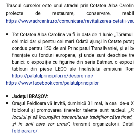
Traseul curselor este unul stradal prin Cetatea Alba Carol
proiecte de restaurare, conservare, reabi
https://www.adrcentru.ro/comunicare/revitalizarea-cetatii-vau
Tot Cetatea Alba Carolina va fi în data de 1 Iunie „Tărâmul
cei mici dar și pentru cei mari. Odată ajunși în Cetate puteți
condus pentru 150 de ani Principatul Transilvaniei, și el b
finanțate cu fonduri europene, și unde sunt deschise trei
bunici: o expoziție cu figurine din seria Batman, o expoz
tablouri din piese LEGO ale finalistului emisiunii Ro
https://palatulprincipilor.ro/despre-noi/
https://www.facebook.com/palatulprincipilor
Județul BRAȘOV:
Orașul Feldioara vă invită, duminică 31 mai, la cea de-a XIV
folclorul și promovarea tinerelor talente sunt nucleul.
„P
locului și să încurajăm transmiterea tradițiilor către tiner
și în anii care vor urma”
, transmit organizatorii. Deta
feldioara.ro/
.