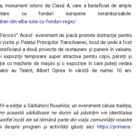
ina, monument istoric de Clasă A, care a beneficiat de ample
litare cu fonduri europene nerambursabile.
ban-din-alba-iulia-cu-fonduri-regio/
 Fericirii”. Acest eveniment de joacă promite distracție pentru
 vizita și Palatul Principilor Transilvaniei, locul de unde a fost
eneficiarul a două proiecte de restaurare și punere în valoare,
 expoziții temporare super atractive pentru copii, părinți și
iție cu machete de mașini și o expoziție în care puteți vedea
mânii au Talent, Albert Oprea în vârstă de numai 10 ani.
-a ediție a Sărbătorii Rusaliilor, un eveniment căruia tradiția,
rin această sărbătoare ne dorim să păstrăm vie identitatea
i, astfel încât ele să rămână parte din viața comunității noastre
lii despre program și activități găsiți aici:
https://primaria-