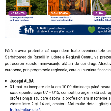
Fără a avea pretenția să cuprindem toate evenimentele car
Sărbătoarea de Rusalii în județele Regiunii Centru, vă prez
petrecerea acestei minivacanțe alături de cei dragi. Atracti
europene, prin programele regionale, care au susținut financia
Județul ALBA:
31 mai, cu începere de la ora 10.00 dimineața până sear
șosea pentru copii U7 – U15, competiție organizată sub eg
profesioniști sau care aspiră la profesionism înscrierile s
vârste între 2 și 14 ani, amatori. Mai multe detalii găsiți
trofeul-alba-iulia/
.