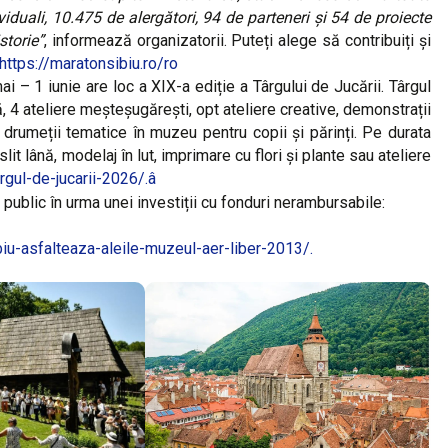
viduali, 10.475 de alergători, 94 de parteneri și 54 de proiecte
storie”
, informează organizatorii. Puteți alege să contribuiți și
https://maratonsibiu.ro/ro
 – 1 iunie are loc a XIX-a ediție a Târgului de Jucării. Târgul
, 4 ateliere meșteșugărești, opt ateliere creative, demonstrații
 și drumeții tematice în muzeu pentru copii și părinți. Pe durata
lit lână, modelaj în lut, imprimare cu flori și plante sau ateliere
rgul-de-jucarii-2026/.â
ublic în urma unei investiții cu fonduri nerambursabile:
iu-asfalteaza-aleile-muzeul-aer-liber-2013/.