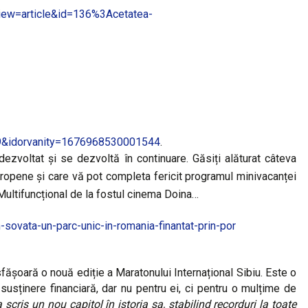
view=article&id=136%3Acetatea-
&idorvanity=1676968530001544
.
dezvoltat și se dezvoltă în continuare. Găsiți alăturat câteva
i europene și care vă pot completa fericit programul minivacanței
l Multifuncțional de la fostul cinema Doina…
n-sovata-un-parc-unic-in-romania-finantat-prin-por
fășoară o nouă ediție a Maratonului Internațional Sibiu. Este o
 susținere financiară, dar nu pentru ei, ci pentru o mulțime de
 scris un nou capitol în istoria sa, stabilind recorduri la toate