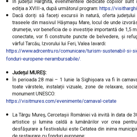
În județul Harghita, evenimentele dedicate copiilor sunt
ediția a XVIII-a, după următorul program:
https://visitharg
Dacă doriți să faceți excursii în natură, oferta județul
traseele din masivul Hășmașu Mare, locul de unde izvorăsc
drumeție, vor beneficia de o investiție importantă de 1,5 m
conectate, vor fi construite puncte de belvedere, și refug
vârful Tarcău, Izvorului lui Feri, Valea Iavardi:
https://www.adrcentru.ro/comunicare/turism-sustenabil-si-si
fonduri-europene-nerambursabile/.
Județul MUREȘ:
În perioada 28 mai – 1 Iunie la Sighișoara va fi în carnaval
toate vârstele, instalații vizuale, zone de relaxare, so
monument UNESCO:
https://visitmures.com/evenimente/carnaval-cetate
La Târgu Mureș, Cercetașii României vă invită în data de 30 
artistice și lumina caldă a lumânărilor vor crea pentr
desfășurare a festivalului este Cetatea din inima municipi
de restaurare cu fonduri europene: