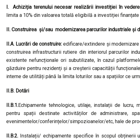
I. Achiziția terenului necesar realizării investiției în vedere
limita a 10% din valoarea totală eligibilă a investiției finanțate
II. Construirea și/sau modernizarea parcurilor industriale și 
II.A. Lucrări de construire:
edificare/extindere și modernizare a 
construirea infrastructurii rutiere din interiorul parcurilor in
existente nefuncționale ori subutilizate, în cazul platforme
găzduire pentru rezidenți și a creșterii capacității funcționale
interne de utilități până la limita loturilor sau a spațiilor ce u
II.B. Dotări
II.B.1.
Echipamente tehnologice, utilaje, instalații de lucru, 
pentru spații destinate activităților de administrare, sp
evenimentelor/conferințelor/simpozioanelor/etc, hale de pro
II.B.2.
Instalații/ echipamente specifice în scopul obținerii