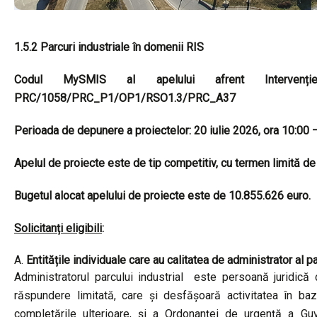
1.5.2 Parcuri industriale în domenii RIS
Codul MySMIS al apelului afrent Intervenți
PRC/1058/PRC_P1/OP1/RSO1.3/PRC_A37
Perioada de depunere a proiectelor: 20 iulie 2026, ora 10:00
Apelul de proiecte este de tip competitiv, cu termen limită de
Bugetul alocat apelului de proiecte este de 10.855.626 euro
.
Solicitanți eligibili
:
Entitățile individuale care au calitatea de administrator al pa
Administratorul parcului industrial este persoană juridică 
răspundere limitată, care și desfășoară activitatea în baz
completările ulterioare, și a Ordonanței de urgență a Gu