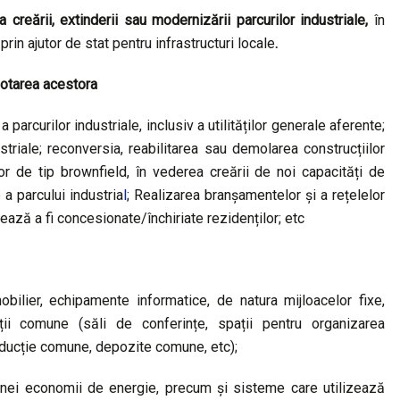
a creării, extinderii sau modernizării parcurilor industriale,
în
 prin ajutor de stat pentru infrastructuri locale
.
dotarea acestora
parcurilor industriale, inclusiv a utilităților generale aferente;
dustriale; reconversia, reabilitarea sau demolarea construcțiilor
lor de tip brownfield, în vederea creării de noi capacități de
 a parcului industria
l
;
Realizarea branșamentelor și a rețelelor
rmează a fi concesionate/închiriate rezidenților; etc
mobilier, echipamente informatice,
de natura mijloacelor fixe,
ații comune (săli de conferințe, spații pentru organizarea
ducție comune, depozite comune, etc);
 unei economii de energie, precum şi sisteme care utilizează