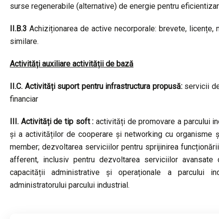
surse regenerabile (alternative) de energie pentru eficientizarea
II.B.3
Achiziționarea de active necorporale: brevete, licențe, 
similare.
Activități auxiliare activității de bază
II.C. Activități suport pentru infrastructura propusă:
servicii d
financiar
III. Activități de tip soft :
activități de promovare a parcului i
și a activităților de cooperare și networking cu organisme și
member; dezvoltarea serviciilor pentru sprijinirea funcționări
afferent, inclusiv pentru dezvoltarea serviciilor avansate
capacității administrative și operaționale a parcului ind
administratorului parcului industrial.