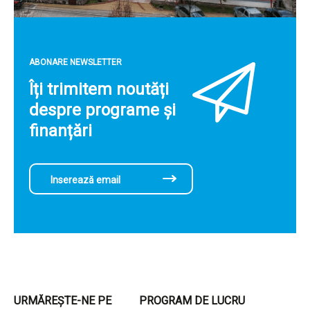
ABONARE NEWSLETTER
Îți trimitem noutăți
despre programe și
finanțări
URMĂREȘTE-NE PE
PROGRAM DE LUCRU