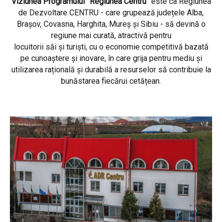
Viziunea Programului ”Regiunea Centru”
este ca Regiunea
de Dezvoltare CENTRU - care grupează județele Alba,
Brașov, Covasna, Harghita, Mureș și Sibiu - să devină o
regiune mai curată, atractivă pentru
locuitorii săi și turiști, cu o economie competitivă bazată
pe cunoaștere și inovare, în care grija pentru mediu și
utilizarea rațională și durabilă a resurselor să contribuie la
bunăstarea fiecărui cetățean.