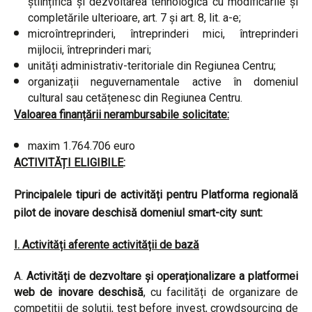
științifică și dezvoltarea tehnologică cu modificările și
completările ulterioare, art. 7 și art. 8, lit. a-e;
microîntreprinderi, întreprinderi mici, întreprinderi
mijlocii, întreprinderi mari;
unități administrativ-teritoriale din Regiunea Centru;
organizații neguvernamentale active în domeniul
cultural sau cetățenesc din Regiunea Centru.
Valoarea finanțării nerambursabile solicitate:
maxim 1.764.706 euro
ACTIVITĂȚI ELIGIBILE
:
Principalele tipuri de activități pentru Platforma regională
pilot de inovare deschisă domeniul smart-city sunt:
I. Activități aferente activității de bază
Activități de dezvoltare și operaționalizare a platformei
web de inovare deschisă
, cu facilități de organizare de
competiții de soluții, test before invest, crowdsourcing de