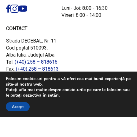
Luni- Joi: 8:00 - 16:30
Vineri: 8:00 - 14:00
CONTACT
Strada DECEBAL, Nr. 11
Cod poștal 510093,
Alba Iulia, Județul Alba
Tel:
(+40) 258 – 818616
Fax:
(+40) 258 – 818613
Email:
office@adrcentru.ro
Folosim cookie-uri pentru a vă oferi cea mai bună experiență pe
site-ul nostru web.
LINK-URI RAPIDE
Puteți afla mai multe despre cookie-urile pe care le folosim sau
le puteți dezactiva în
setări
.
Consiliul European
Accept
Jurnalul Oficial al Uniunii Europene
Ministerul Investițiilor și Proiectelor Europene
Consiliul Concurenței