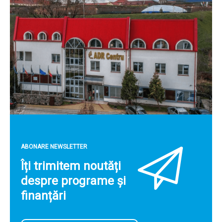
ABONARE NEWSLETTER
Îți trimitem noutăți
despre programe și
finanțări