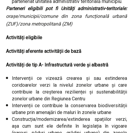
parteneriat unitatea administrativ teritorială municipiu.
Parteneri eligibili pot fi Unități administrativ-teritoriale:
orașe/municipii/comune din zona funcțională urbană
(ZUF)/zona metropolitană (ZM)
Activități eligibile
Activități aferente activității de bază
Activități de tip A- Infrastructură verde și albastră
Intervenții ce vizează crearea și sau extinderea
coridoarelor verzi la nivelul zonelor urbane și care
contribuie la creșterea rezilienței și sustenabilității
zonelor urbane din Regiunea Centru
Intervenții ce contribuie la conservarea biodiversității
urbane prin amenajări de maluri în zonele urbane
Construcția/modernizarea/extinderea spațiilor verzi,
așa cum sunt ele definite în legislația în vigoare
(parcuri, păduri urbane, grădini urbane) din zonele