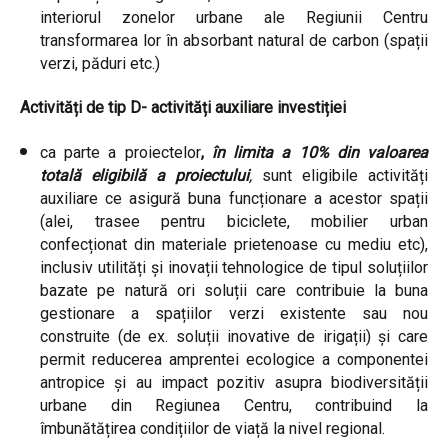
interiorul zonelor urbane ale Regiunii Centru
transformarea lor în absorbant natural de carbon (spații
verzi, păduri etc.)
Activități de tip D- activități auxiliare investiției
ca parte a proiectelor
,
în limita a 10% din valoarea
totală eligibilă a proiectului
,
sunt eligibile activități
auxiliare ce asigură buna funcționare a acestor spații
(alei, trasee pentru biciclete, mobilier urban
confecționat din materiale prietenoase cu mediu etc),
inclusiv utilități și inovații tehnologice de tipul soluțiilor
bazate pe natură ori soluții care contribuie la buna
gestionare a spațiilor verzi existente sau nou
construite (de ex. soluții inovative de irigații) și care
permit reducerea amprentei ecologice a componentei
antropice și au impact pozitiv asupra biodiversității
urbane din Regiunea Centru, contribuind la
îmbunătățirea condițiilor de viață la nivel regional.