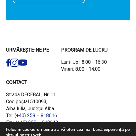
URMĂREȘTE-NE PE
PROGRAM DE LUCRU
Luni- Joi: 8:00 - 16:30
Vineri: 8:00 - 14:00
CONTACT
Strada DECEBAL, Nr. 11
Cod poștal 510093,
Alba Iulia, Județul Alba
Tel:
(+40) 258 – 818616
Fax:
(+40) 258 – 818613
Email:
office@adrcentru.ro
Folosim cookie-uri pentru a vă oferi cea mai bună experiență pe
site-ul nostru web.