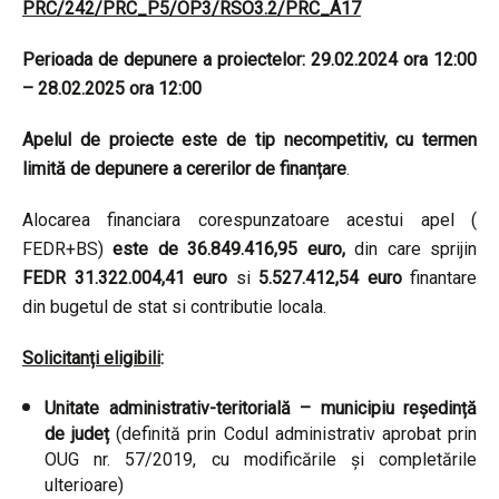
PRC/242/PRC_P5/OP3/RSO3.2/PRC_A17
Perioada de depunere a proiectelor: 29.02.2024 ora 12:00
– 28.02.2025 ora 12:00
Apelul de proiecte este de tip necompetitiv, cu termen
limită de depunere a cererilor de finanțare
.
Alocarea financiara corespunzatoare acestui apel (
FEDR+BS)
este de 36.849.416,95 euro,
din care sprijin
FEDR
31.322.004,41 euro
si
5.527.412,54 euro
finantare
din bugetul de stat si contributie locala.
Solicitanți eligibili
:
Unitate administrativ-teritorială – municipiu reședință
de județ
(definită prin Codul administrativ aprobat prin
OUG nr. 57/2019, cu modificările și completările
ulterioare)