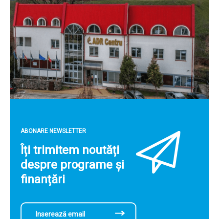
ABONARE NEWSLETTER
Îți trimitem noutăți
despre programe și
finanțări