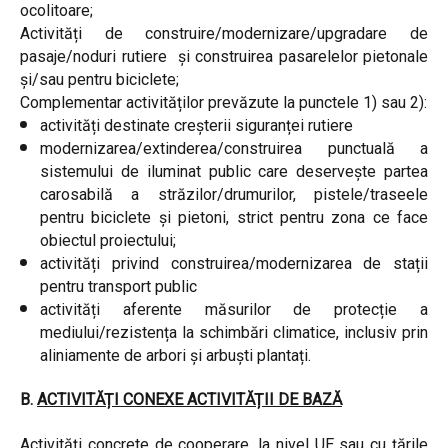
ocolitoare;
Activități de construire/modernizare/upgradare de
pasaje/noduri rutiere și construirea pasarelelor pietonale
și/sau pentru biciclete;
Complementar activităților prevăzute la punctele 1) sau 2):
activități destinate creșterii siguranței rutiere
modernizarea/extinderea/construirea punctuală a
sistemului de iluminat public care deservește partea
carosabilă a străzilor/drumurilor, pistele/traseele
pentru biciclete şi pietoni, strict pentru zona ce face
obiectul proiectului;
activități privind construirea/modernizarea de stații
pentru transport public
activități aferente măsurilor de protecție a
mediului/rezistența la schimbări climatice, inclusiv prin
aliniamente de arbori și arbuști plantați.
B.
ACTIVITĂȚI CONEXE ACTIVITĂȚII DE BAZĂ
Activități concrete de cooperare, la nivel UE sau cu țările