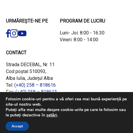
URMĂREȘTE-NE PE
PROGRAM DE LUCRU
Luni- Joi: 8:00 - 16:30
Vineri: 8:00 - 14:00
CONTACT
Strada DECEBAL, Nr. 11
Cod poștal 510093,
Alba Iulia, Județul Alba
Tel:
(+40) 258 – 818616
Fax:
(+40) 258 – 818613
Email:
office@adrcentru.ro
Folosim cookie-uri pentru a vă oferi cea mai bună experiență pe
site-ul nostru web.
Puteți afla mai multe despre cookie-urile pe care le folosim sau
LINK-URI RAPIDE
le puteți dezactiva în
setări
.
Consiliul European
Accept