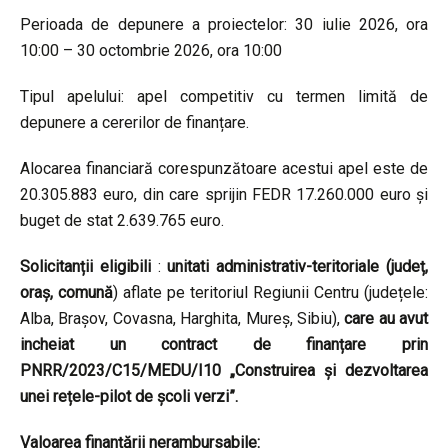
Perioada de depunere a proiectelor: 30 iulie 2026, ora
10:00 – 30 octombrie 2026, ora 10:00
Tipul apelului: apel competitiv cu termen limită de
depunere a cererilor de finanțare.
Alocarea financiară corespunzătoare acestui apel este de
20.305.883 euro, din care sprijin FEDR 17.260.000 euro și
buget de stat 2.639.765 euro.
Solicitanții eligibili
:
unitati administrativ-teritoriale (județ,
oraș, comună
) aflate pe teritoriul Regiunii Centru (județele:
Alba, Brașov, Covasna, Harghita, Mureș, Sibiu),
care au avut
incheiat
un contract de finanțare prin
PNRR/2023/C15/MEDU/I10 „Construirea și dezvoltarea
unei rețele-pilot de școli verzi”.
Valoarea finanțării nerambursabile: