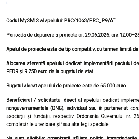
Codul MySMIS al apelului:
PRC/1063/PRC_P9/AT
Perioada de depunere a proiectelor: 29.06.2026, ora 12:00–2
Apelul de proiecte este de tip competitiv, cu termen limită de
Alocarea aferentă apelului dedicat implementării pactului de
FEDR și 9.750 euro de la bugetul de stat.
Bugetul alocat apelului de proiecte este de
65.000 euro
Beneficiarul / solicitantul direct
al apelului dedicat implemen
nonguvernamentale (ONG), individual sau în parteneriat
, con
asociații şi fundații, respectiv Ordonanţa Guvernului nr. 26
completările ulterioare și/sau alte legi speciale.
Nu sunt eligibile: organizații afiliate politic, întreprinderi