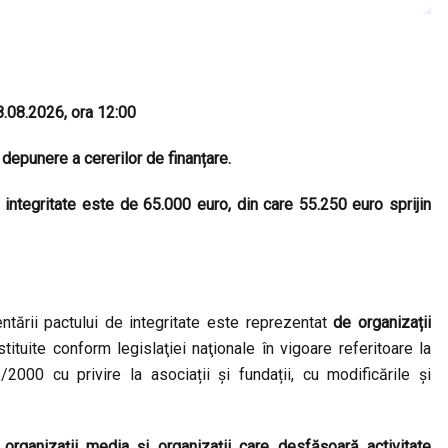
8.08.2026, ora 12:00
 depunere a cererilor de finanțare.
 integritate este de 65.000 euro, din care 55.250 euro sprijin
tării pactului de integritate este reprezentat
de organizații
stituite conform legislaţiei naţionale în vigoare referitoare la
/2000 cu privire la asociații şi fundații, cu modificările și
le, organizații media și organizații care desfășoară activitate