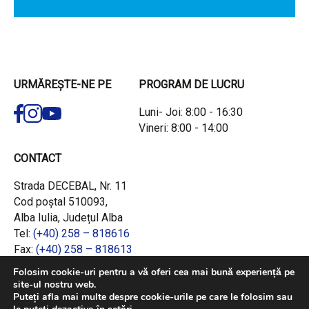
URMĂREȘTE-NE PE
PROGRAM DE LUCRU
Luni- Joi: 8:00 - 16:30
Vineri: 8:00 - 14:00
CONTACT
Strada DECEBAL, Nr. 11
Cod poștal 510093,
Alba Iulia, Județul Alba
Tel:
(+40) 258 – 818616
Fax:
(+40) 258 – 818613
Email:
office@adrcentru.ro
Folosim cookie-uri pentru a vă oferi cea mai bună experiență pe
site-ul nostru web.
LINK-URI RAPIDE
Puteți afla mai multe despre cookie-urile pe care le folosim sau