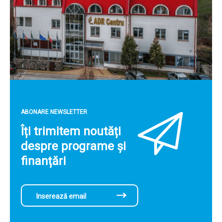
ABONARE NEWSLETTER
Îți trimitem noutăți
despre programe și
finanțări